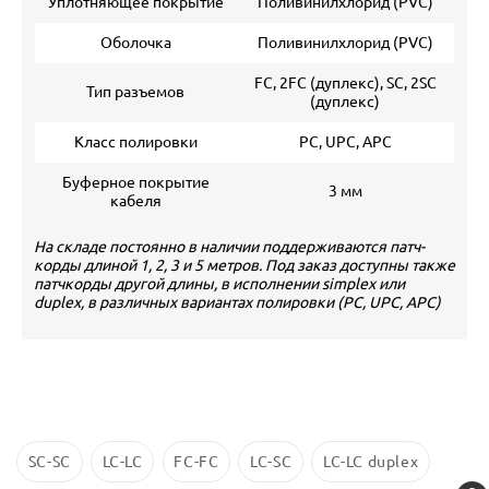
Уплотняющее покрытие
Поливинилхлорид (PVC)
Оболочка
Поливинилхлорид (PVC)
FC, 2FC (дуплекс), SC, 2SC
Тип разъемов
(дуплекс)
Класс полировки
PC, UPC, APC
Буферное покрытие
3 мм
кабеля
На складе постоянно в наличии поддерживаются патч-
корды длиной 1, 2, 3 и 5 метров. Под заказ доступны также
патчкорды другой длины, в исполнении simplex или
duplex, в различных вариантах полировки (PC, UPC, APC)
SC-SC
LC-LC
FC-FC
LC-SC
LC-LC duplex