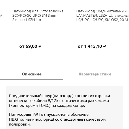
Патч-Корд Для Оптоволокна
Патч-Корд Соединительный
й,
SC(APC)-SC(UPC) SM 3mm
LANMASTER, LSZH, Дуплексны
Simplex LSZH 1m
LC/UPC-LC/UPC, SM OS2, 20 М
от 69,00
от 1 415,10
Р
Р
Описание
Характеристики
Соединительный шнур(патч-корд) состоит из отрезка
оптического кабеля 9/125 c оптическими разъемами
(коннекторами FC-SC) на каждом конце.
Патч-корды TWT выпускаются в оболочке
ПВХ(поливинилхлорид) со стандартным качеством
полировки.