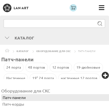
КАТАЛОГ
КАТАЛОГ
ОБОРУДОВАНИЕ ДЛЯ СКС
ПАТЧ-ПАНЕЛИ
Патч-панели
24 порта
48 портов
12 портов
19-дюймовые
Настенные
19" 24 порта
настенные 12 портов
16 портов
48 портов 1U
10-дюймовые
Cat 6
Оборудование для СКС
Патч-панели
Патч-корды