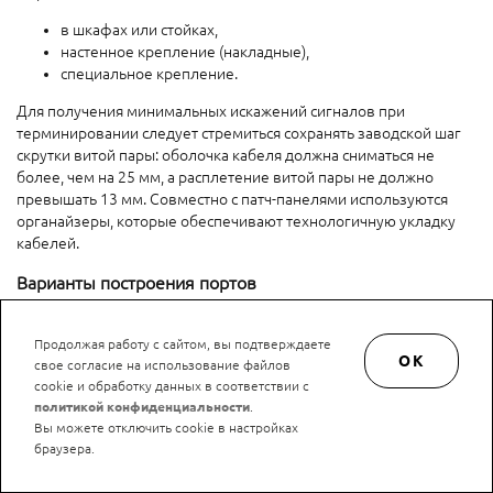
в шкафах или стойках,
настенное крепление (накладные),
специальное крепление.
Для получения минимальных искажений сигналов при
терминировании следует стремиться сохранять заводской шаг
скрутки витой пары: оболочка кабеля должна сниматься не
более, чем на 25 мм, а расплетение витой пары не должно
превышать 13 мм. Совместно с патч-панелями используются
органайзеры, которые обеспечивают технологичную укладку
кабелей.
Варианты построения портов
В зависимости от требуемой гибкости в построении СКС
существует несколько подходов при реализации портов,
Продолжая работу с сайтом, вы подтверждаете
OK
свое согласие на использование файлов
которые могут быть:
cookie и обработку данных в соответствии с
моноблочные, фиксированные (например, с 6
политикой конфиденциальности
.
однотипными розетками на одной сборке);
Вы можете отключить cookie в настройках
блочные (4 съемные сборки розеточных модулей),
браузера.
наборные.