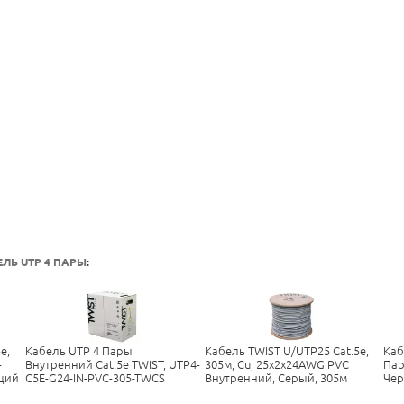
ЕЛЬ UTP 4 ПАРЫ
:
e,
Кабель UTP 4 Пары
Кабель TWIST U/UTP25 Cat.5e,
Каб
-
Внутренний Cat.5е TWIST, UTP4-
305м, Cu, 25x2x24AWG PVC
Пар
щий
C5E-G24-IN-PVC-305-TWCS
Внутренний, Серый, 305м
Чер