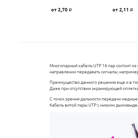
от 2,70
от 2,11
Р
Р
Многопарный кабель UTP 16 пар состоит из
направлении передавать сигналы, например
Преимущество данного решения еще и в том
Даже при отсутствии экранирующей оплетк
С точки зрения дальности передачи медны
Кабель витой пары UTP с низким дымовыде