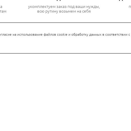
ка
укомплектуем заказ под ваши нужды,
п
там
всю рутину возьмем на себя
гласие на использование файлов cookie и обработку данных в соответствии с
РОДУКЦИИ
КОНТАКТНАЯ ИНФОРМАЦИЯ
СХЕМА ПРОЕЗДА
 СКС
Санкт-Петербург, ул. Одоевского 28 (м. При