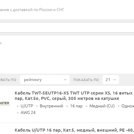
ие c доставкой по России и СНГ
АР
ВАТЬ ПО
ПОКАЗАТЬ ПО
Кабель TWT-5EUTP16-XS TWT UTP серии XS, 16 витых
пар, Кат.5e, PVC, серый, 305 метров на катушке
●
U/UTP
●
Внутренний
●
16 пар
●
Медный (CU)
●
Однож
●
AWG 24
Кабель U/UTP 16 пар, Кат.5, медный, внешний, PE -40,