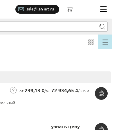
sale@lan-art.ru
239,13
72 934,65
от
/м
/305 м
Р
Р
Добавить
ильный
в
корзину
узнать цену