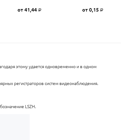
от 41,44
от 0,15
Р
Р
агодаря этому удается одновременно и в одном
улярных регистраторов систем видеонаблюдения.
бозначение LSZH.