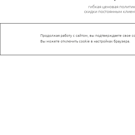
гибкая ценовая полити
скидки постоянным клиен
Продолжая работу с сайтом, вы подтверждаете свое со
Вы можете отключить cookie в настройках браузера.
ГЛАВНАЯ
КАТАЛОГ П
О КОМПАНИИ
Кабель витая пара
ГАРАНТИЯ И ВОЗВРАТ
Оборудование для