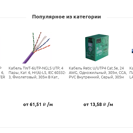
Популярное из категории
P
Кабель TWT-6UTP-NGLS UTP, 4
Кабель Retic U/UTP4 Cat.5e, 24
К
 6,
Пары, Кат. 6, Нг(А)-LS, IEC 60332-
AWG, Одножильный, 305м, CCA,
Па
TER
3, Фиолетовый, 305м В Кат.,
PVC Внутренний, Серый, 305м
L
от 61,51
/м
от 13,58
/м
Р
Р