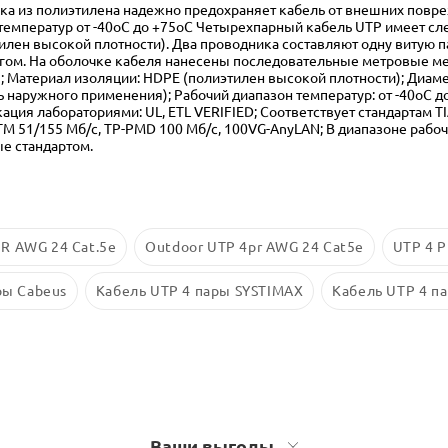
ка из полиэтилена надежно предохраняет кабель от внешних повре
 температур от -40oС до +75oС Четырехпарный кабель UTP имеет 
н высокой плотности). Два проводника составляют одну витую пару
гом. На оболочке кабеля нанесены последовательные метровые ме
; Материал изоляции: HDPE (полиэтилен высокой плотности); Диаме
наружного применения); Рабочий диапазон температур: oт -40oС до
ация лабораториями: UL, ETL VERIFIED; Соответствует стандартам TIA
 ATM 51/155 Мб/с, TP-PMD 100 Мб/с, 100VG-AnyLAN; В диапазоне рабо
е стандартом.
R AWG 24 Cat.5e
Outdoor UTP 4pr AWG 24 Cat5e
UTP 4 
ры Cabeus
Кабель UTP 4 пары SYSTIMAX
Кабель UTP 4 п
Ваши выгоды