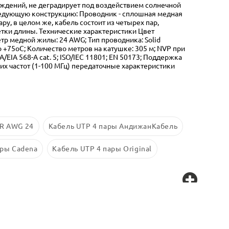
ждений, не деградирует под воздействием солнечной
следующую конструкцию: Проводник - сплошная медная
, в целом же, кабель состоит из четырех пар,
тки длины. Технические характеристики Цвет
тр медной жилы: 24 AWG; Тип проводника: Solid
 +75oС; Количество метров на катушке: 305 м; NVP при
/EIA 568-A cat. 5; ISO/IEC 11801; EN 50173; Поддержка
чих частот (1-100 МГц) передаточные характеристики
PR AWG 24
Кабель UTP 4 пары АндижанКабель
ары Cadena
Кабель UTP 4 пары Original