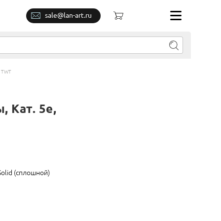
sale@lan-art.ru
, TWT
 Кат. 5e,
Solid (сплошной)