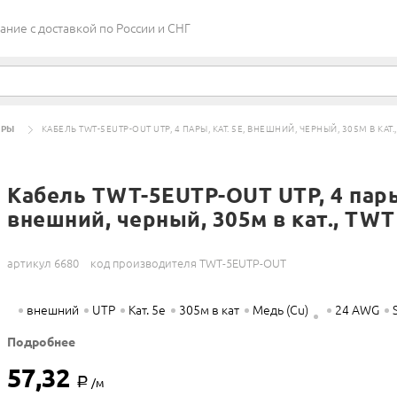
ие c доставкой по России и СНГ
АРЫ
КАБЕЛЬ TWT-5EUTP-OUT UTP, 4 ПАРЫ, КАТ. 5E, ВНЕШНИЙ, ЧЕРНЫЙ, 305М В КАТ.
Кабель TWT-5EUTP-OUT UTP, 4 пары,
внешний, черный, 305м в кат., TWT
артикул 6680
код производителя TWT-5EUTP-OUT
внешний
UTP
Кат. 5e
305м в кат
Медь (Cu)
24 AWG
Подробнее
57,32
Р
/м