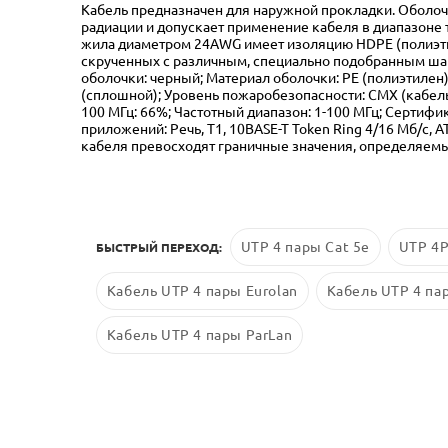
Кабель предназначен для наружной прокладки. Оболоч
радиации и допускает применение кабеля в диапазоне
жила диаметром 24AWG имеет изоляцию HDPE (полиэтиле
скрученных с различным, специально подобранным ша
оболочки: черный; Материал оболочки: PE (полиэтилен)
(сплошной); Уровень пожаробезопасности: CMX (кабель 
100 МГц: 66%; Частотный диапазон: 1-100 МГц; Сертифик
приложений: Речь, Т1, 10BASE-T Token Ring 4/16 Мб/с,
кабеля превосходят граничные значения, определяемы
UTP 4 пары Cat 5е
UTP 4P
БЫСТРЫЙ ПЕРЕХОД:
Кабель UTP 4 пары Eurolan
Кабель UTP 4 па
Кабель UTP 4 пары ParLan