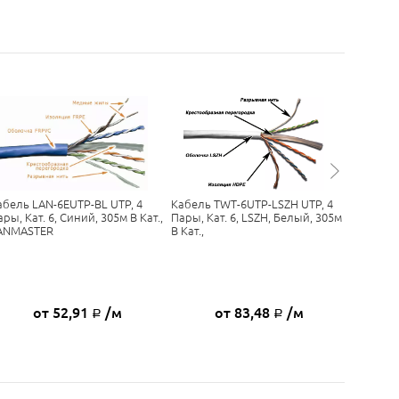
абель LAN-6EUTP-BL UTP, 4
Кабель TWT-6UTP-LSZH UTP, 4
Кабель 
ры, Кат. 6, Синий, 305м В Кат.,
Пары, Кат. 6, LSZH, Белый, 305м
4 Пары, 
ANMASTER
В Кат.,
Кат., Се
от 52,91
/м
от 83,48
/м
Р
Р