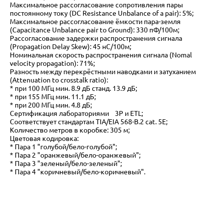
Максимальное рассогласование cопротивления пары
постоянному току (DC Resistance Unbalance of a pair): 5%;
Максимальное рассогласование ёмкости пара-земля
(Capacitance Unbalance pair to Ground): 330 пФ/100м;
Рассогласование задержки распространения сигнала
(Propagation Delay Skew): 45 нС/100м;
Номинальная скорость распространения сигнала (Nomal
velocity propagation): 71%;
Разность между перекрёстными наводками и затуханием
(Attenuation to crosstalk ratio):
* при 100 МГц мин. 8.9 дБ станд. 13.9 дБ;
* при 155 МГц мин. 11.1 дБ;
* при 200 МГц мин. 4.8 дБ;
Сертификация лабораториями 3P и ETL;
Соответствует стандартам TIA/EIA 568-B.2 cat. 5E;
Количество метров в коробке: 305 м;
Цветовая кодировка:
* Пара 1 "голубой/бело-голубой";
* Пара 2 "оранжевый/бело-оранжевый";
* Пара 3 "зеленый/бело-зеленый";
* Пара 4 "коричневый/бело-коричневый".