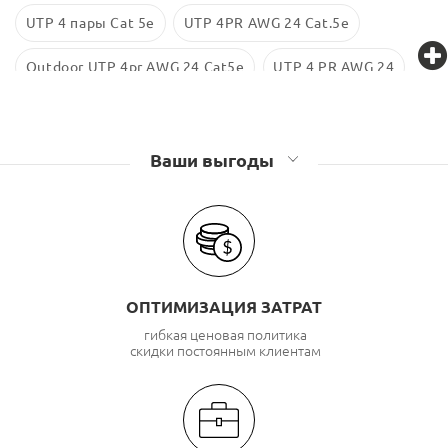
UTP 4 пары Cat 5е
UTP 4PR AWG 24 Cat.5e
Outdoor UTP 4pr AWG 24 Cat5e
UTP 4 PR AWG 24
Кабель UTP 4 пары АндижанКабель
Кабель UTP 4 пары Eurolan
Ваши выгоды
Кабель UTP 4 пары Cabeus
Кабель UTP 4 пары SYSTIMAX
Кабель UTP 4 пары Cadena
ОПТИМИЗАЦИЯ ЗАТРАТ
Кабель UTP 4 пары Original
гибкая ценовая политика
скидки постоянным клиентам
Кабель UTP 4 пары ParLan