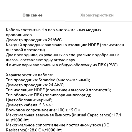
Описание
Характеристики
Кабель состоит из 4-х пар многожильных медных
проводников.
Диаметр проводника 24AWG.
Каждый проводник заключен в изоляцию HDPE (полиэтилен
высокой плотности).
Два проводника, скрученных со специально подобранным
шагом, составляют одну витую пару.
4 витых пары заключены в общую оболочку из ПВХ (PVC).
Характеристики кабеля:
Тип проводника: Stranded (многожильный);
Диаметр проводника: 24 AWG;
Тип изоляции: HDPE (полиэтилен высокой плотности);
Тип оболочки: ПВХ (полихлорвинилхлорид);
Цвет оболочки: черный;
Диаметр кабеля: 5,3 мм;
Волновое сопротивление: 100 ± 15 Ом;
Максимальная взаимная ёмкость (Mutual Capacitance): 17.1
нФ/1000Фт;
Максимальное сопротивление постоянному току (DC
Resistance): 28.6 Ом/1000Фт;