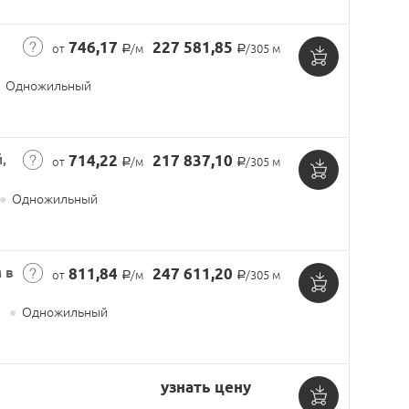
корзину
746,17
227 581,85
от
/м
/305 м
Р
Р
Добавить
Одножильный
в
корзину
,
714,22
217 837,10
от
/м
/305 м
Р
Р
Добавить
●
Одножильный
в
корзину
 в
811,84
247 611,20
от
/м
/305 м
Р
Р
Добавить
e
●
Одножильный
в
корзину
узнать цену