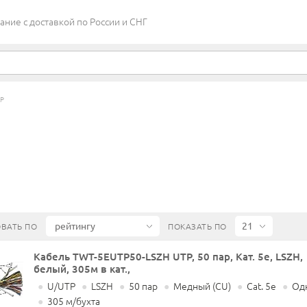
ие c доставкой по России и СНГ
АР
ВАТЬ ПО
ПОКАЗАТЬ ПО
Кабель TWT-5EUTP50-LSZH UTP, 50 пар, Кат. 5e, LSZH,
белый, 305м в кат.,
●
U/UTP
●
LSZH
●
50 пар
●
Медный (CU)
●
Cat. 5e
●
Од
●
305 м/бухта