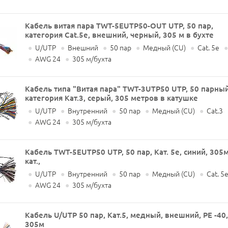
Кабель витая пара TWT-5EUTP50-OUT UTP, 50 пар,
категория Cat.5e, внешний, черный, 305 м в бухте
●
U/UTP
●
Внешний
●
50 пар
●
Медный (CU)
●
Cat. 5e
●
●
AWG 24
●
305 м/бухта
Кабель типа "Витая пара" TWT-3UTP50 UTP, 50 парный
категория Кат.3, серый, 305 метров в катушке
●
U/UTP
●
Внутренний
●
50 пар
●
Медный (CU)
●
Cat.3
●
AWG 24
●
305 м/бухта
Кабель TWT-5EUTP50 UTP, 50 пар, Кат. 5e, синий, 305м
кат.,
●
U/UTP
●
Внутренний
●
50 пар
●
Медный (CU)
●
Cat. 5
●
AWG 24
●
305 м/бухта
Кабель U/UTP 50 пар, Кат.5, медный, внешний, PE -40,
305м