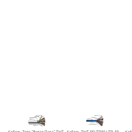
Кабель Типа "Витая Пара" TWT-
Кабель TWT-5EUTP50 UTP, 50
Каб