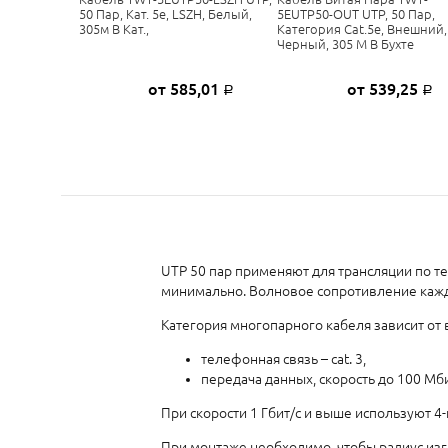
50 Пар, Кат. 5e, LSZH, Белый,
5EUTP50-OUT UTP, 50 Пар,
305м В Кат.,
Категория Cat.5e, Внешний,
Черный, 305 М В Бухте
от 585,01
от 539,25
Р
Р
UTP 50 пар применяют для трансляции по те
минимально. Волновое сопротивление каждо
Категория многопарного кабеля зависит от 
телефонная связь – cat. 3,
передача данных, скорость до 100 Мбит/
При скорости 1 Гбит/с и выше используют 4-
При монтаже необходимо, чтобы радиус изг