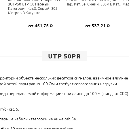
3UTP50 UTP, 50 Парный,
Пар, Кат. 5e, Синий, 305м В Кат.,
Мед
Категория Кат.3, Серый, 305
Метров В Катушке
от 451,75
от 537,21
Р
Р
UTP 50PR
рритории объекта нескольких десятков сигналов, взаимное влияние 
й витой пары равно 100 Ом и требует согласования нагрузки.
вида передаваемой информации - при длине до 100 м (стандарт СКС)
c - cat. 5.
парные кабели категории не ниже cat. 5е.
иба в 10 раз превышал диаметр кабеля.