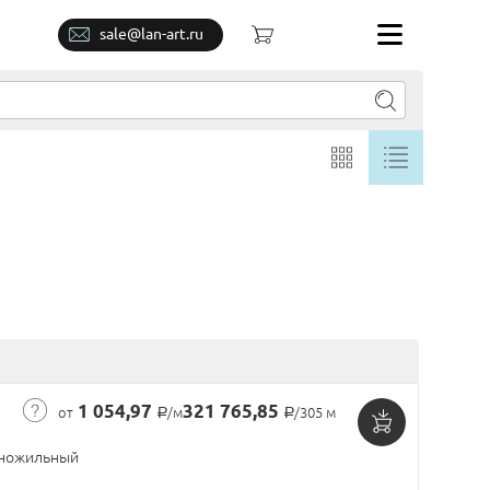
sale@lan-art.ru
1 054,97
321 765,85
от
/м
/305 м
Р
Р
Добавить
ножильный
в