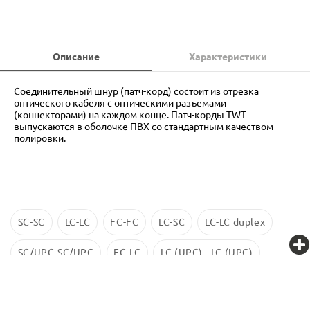
Описание
Характеристики
Соединительный шнур (патч-корд) состоит из отрезка
оптического кабеля с оптическими разъемами
(коннекторами) на каждом конце. Патч-корды TWT
выпускаются в оболочке ПВХ со стандартным качеством
полировки.
SC-SC
LC-LC
FC-FC
LC-SC
LC-LC duplex
SC/UPC-SC/UPC
FC-LC
LC (UPC) - LC (UPC)
LC-LC SM
ST-ST
LC/UPC-SС/UPC