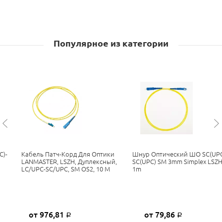
Популярное из категории
C)-
Кабель Патч-Корд Для Оптики
Шнур Оптический ШО SC(UPC
H
LANMASTER, LSZH, Дуплексный,
SC(UPC) SM 3mm Simplex LSZ
LC/UPC-SC/UPC, SM OS2, 10 М
1m
от 976,81
от 79,86
Р
Р