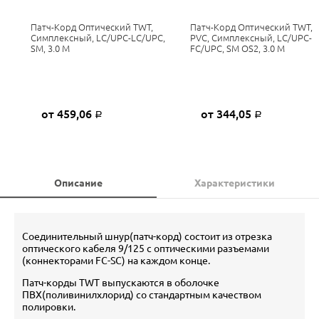
Патч-Корд Оптический TWT,
Патч-Корд Оптический TWT,
Симплексный, LC/UPC-LC/UPC,
PVC, Симплексный, LC/UPC-
SM, 3.0 М
FC/UPC, SM OS2, 3.0 М
от 459,06
от 344,05
Р
Р
Описание
Характеристики
Соединительный шнур(патч-корд) состоит из отрезка
оптического кабеля 9/125 c оптическими разъемами
(коннекторами FC-SC) на каждом конце.
Патч-корды TWT выпускаются в оболочке
ПВХ(поливинилхлорид) со стандартным качеством
полировки.