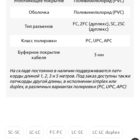
Уплотняющее покрытие
Поливинилхлорид (PVC)
Оболочка
Поливинилхлорид (PVC)
FC, 2FC (дуплекс), SC, 2SC
Тип разъемов
(дуплекс)
Класс полировки
PC, UPC, APC
Буферное покрытие
3 мм
кабеля
На складе постоянно в наличии поддерживаются патч-
корды длиной 1, 2, 3 и 5 метров. Под заказ доступны также
патчкорды другой длины, в исполнении simplex или
duplex, в различных вариантах полировки (PC, UPC, APC)
SC-SC
LC-LC
FC-FC
LC-SC
LC-LC duplex