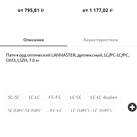
от 795,81
от 1 177,02
Р
Р
Описание
Характеристики
Патч-корд оптический LANMASTER, дуплексный, LC/PC-LC/PC,
OM3, LSZH, 7.0 м
SC-SC
LC-LC
FC-FC
LC-SC
LC-LC duplex
SC/UPC-SC/UPC
FC-LC
LC (UPC) - LC (UPC)
LC-LC SM
ST-ST
LC/UPC-SС/UPC