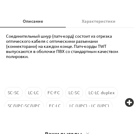
Описание
Характеристики
Соединительный шнур (патч-корд) состоит из отрезка
оптического кабеля с оптическими разъемами
(коннекторами) на каждом конце. Патч-корды TWT
выпускаются в оболочке ПВХ со стандартным качеством
полировки.
SC-SC
LC-LC
FC-FC
LC-SC
LC-LC duplex
SC/UPC-SC/UPC
FC-LC
LC (UPC) - LC (UPC)
LC-LC SM
ST-ST
LC/UPC-SС/UPC
Ваши выгоды