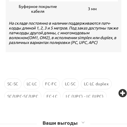
Буферное покрытие
3 мм
кабеля
На складе постоянно в наличии поддерживаются патч-
корды длиной 1, 2, 3 и 5 метров. Под заказ доступны также
патчкорды другой длины, с многомодовым
волокном(OM1, OM2), в исполнении simplex или duplex, в
различных вариантах полировки (PC, UPC, APC)
SC-SC
LC-LC
FC-FC
LC-SC
LC-LC duplex
SC/UPC-SC/UPC
FC-LC
LC (UPC) - LC (UPC)
LC-LC SM
ST-ST
LC/UPC-SС/UPC
Ваши выгоды