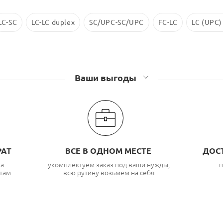
LC-SC
LC-LC duplex
SC/UPC-SC/UPC
FC-LC
LC (UPC)
Ваши выгоды
РАТ
ВСЕ В ОДНОМ МЕСТЕ
ДОС
ка
укомплектуем заказ под ваши нужды,
п
там
всю рутину возьмем на себя