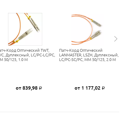
атч-Корд Оптический TWT,
Патч-Корд Оптический
Патч-Ко
VC, Дуплексный, LC/PC-LC/PC,
LANMASTER, LSZH, Дуплексный,
PVC, Си
M 50/125, 1.0 М
LC/PC-SC/PC, MM 50/125, 2.0 М
FC/UPC, 
от 839,98
от 1 177,02
Р
Р