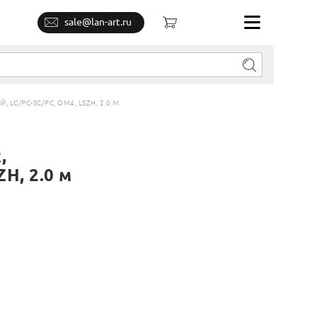
sale@lan-art.ru
LC/PC-SC/PC, OM4, LSZH, 2.0 М
,
H, 2.0 м