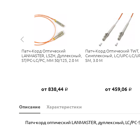
й
Патч-Корд Оптический
Патч-Корд Оптический TWT,
ный,
LANMASTER, LSZH, Дуплексный,
Симплексный, LC/UPC-LC/UP
H, 2.0 М
ST/PC-LC/PC, MM 50/125, 2.0 М
SM, 3.0 М
1
от 838,44
от 459,06
Р
Р
Р
Описание
Характеристики
Патч-корд оптический LANMASTER, дуплексный, LC/PC-SC