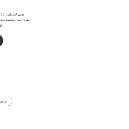
 500 рублей для
 доставим заказ на
е)
aster