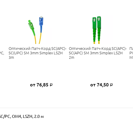
Оптический Патч-Корд SC(APC)-
Оптический Патч-Корд SC(APC)-
П
C,
SC(UPC) SM 3mm Simplex LSZH
SC(APC) SM 3mm Simplex LSZH
P
3m
2m
M
от 76,85
от 74,50
Р
Р
/PC, OM4, LSZH, 2.0 м