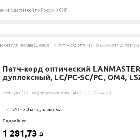
ие c доставкой по России и СНГ
ЕСКИЕ ПАТЧ-КОРДЫ (ШНУРЫ)
ПАТЧ-КОРД ОПТИЧЕСКИЙ LANMASTER, ДУПЛЕКСНЫЙ, 
Патч-корд оптический LANMASTER
дуплексный, LC/PC-SC/PC, OM4, LSZ
артикул 6578
код производителя LAN-2LC-2SC/OM4-2.0
LSZH
2.0 м
дуплексный
Подробнее
1 281,73
Р