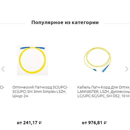
Популярное из категории
C)-
Оптический Патчкорд SC(UPC)-
Кабель Патч-Корд Для Оптик
H
SC(UPC) SM 3mm Simplex LSZH,
LANMASTER, LSZH, Дуплексны
Шнур 2м
LC/UPC-SC/UPC, SM OS2, 10 М
от 241,17
от 976,81
Р
Р