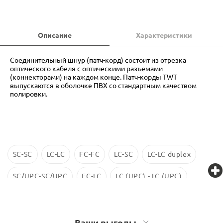
Описание
Характеристики
Соединительный шнур (патч-корд) состоит из отрезка
оптического кабеля с оптическими разъемами
(коннекторами) на каждом конце. Патч-корды TWT
выпускаются в оболочке ПВХ со стандартным качеством
полировки.
SC-SC
LC-LC
FC-FC
LC-SC
LC-LC duplex
SC/UPC-SC/UPC
FC-LC
LC (UPC) - LC (UPC)
LC-LC SM
ST-ST
LC/UPC-SС/UPC
Ваши выгоды