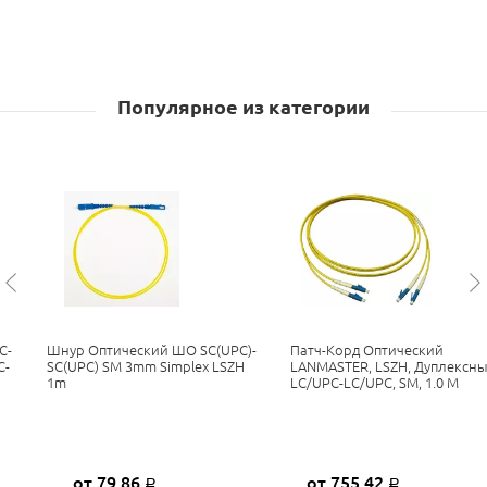
Популярное из категории
C-
Шнур Оптический ШО SC(UPC)-
Патч-Корд Оптический
C-
SC(UPC) SM 3mm Simplex LSZH
LANMASTER, LSZH, Дуплексны
1m
LC/UPC-LC/UPC, SM, 1.0 М
от 79,86
от 755,42
Р
Р