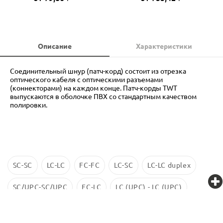
Описание
Характеристики
Соединительный шнур (патч-корд) состоит из отрезка
оптического кабеля с оптическими разъемами
(коннекторами) на каждом конце. Патч-корды TWT
выпускаются в оболочке ПВХ со стандартным качеством
полировки.
SC-SC
LC-LC
FC-FC
LC-SC
LC-LC duplex
SC/UPC-SC/UPC
FC-LC
LC (UPC) - LC (UPC)
LC-LC SM
ST-ST
LC/UPC-SС/UPC