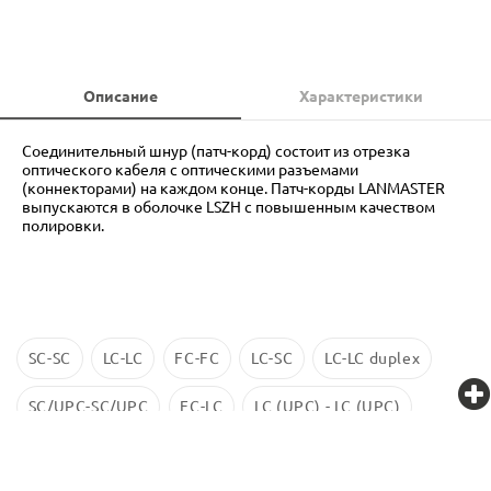
Описание
Характеристики
Соединительный шнур (патч-корд) состоит из отрезка
оптического кабеля с оптическими разъемами
(коннекторами) на каждом конце. Патч-корды LANMASTER
выпускаются в оболочке LSZH с повышенным качеством
полировки.
SC-SC
LC-LC
FC-FC
LC-SC
LC-LC duplex
SC/UPC-SC/UPC
FC-LC
LC (UPC) - LC (UPC)
LC-LC SM
ST-ST
LC/UPC-SС/UPC