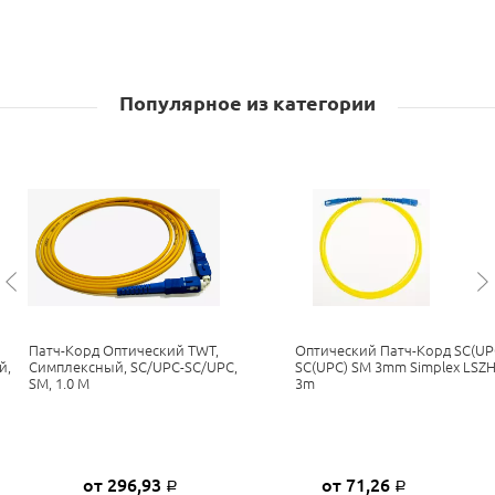
Популярное из категории
Патч-Корд Оптический TWT,
Оптический Патч-Корд SC(UP
й,
Симплексный, SC/UPC-SC/UPC,
SC(UPC) SM 3mm Simplex LSZ
SM, 1.0 М
3m
от 296,93
от 71,26
Р
Р