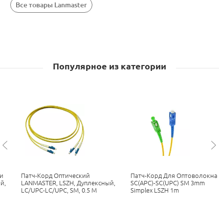
Все товары Lanmaster
Популярное из категории
и
Патч-Корд Оптический
Патч-Корд Для Оптоволокна
й,
LANMASTER, LSZH, Дуплексный,
SC(APC)-SC(UPC) SM 3mm
LC/UPC-LC/UPC, SM, 0.5 М
Simplex LSZH 1m