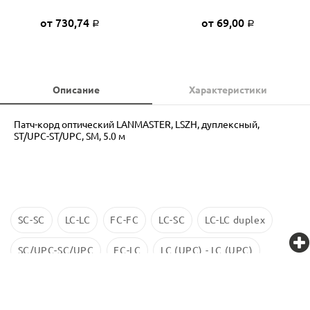
от 730,74
от 69,00
Р
Р
Описание
Характеристики
Патч-корд оптический LANMASTER, LSZH, дуплексный,
ST/UPC-ST/UPC, SM, 5.0 м
SC-SC
LC-LC
FC-FC
LC-SC
LC-LC duplex
SC/UPC-SC/UPC
FC-LC
LC (UPC) - LC (UPC)
LC-LC SM
ST-ST
LC/UPC-SС/UPC