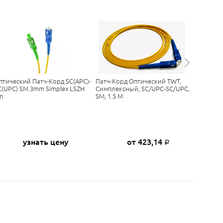
птический Патч-Корд SC(APC)-
Патч-Корд Оптический TWT,
Оптичес
C(UPC) SM 3mm Simplex LSZH
Симплексный, SC/UPC-SC/UPC,
FC(UPC)
m
SM, 1.5 М
2m
узнать цену
от 423,14
Р