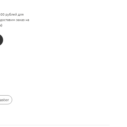
 500 рублей для
 доставим заказ на
е)
aster