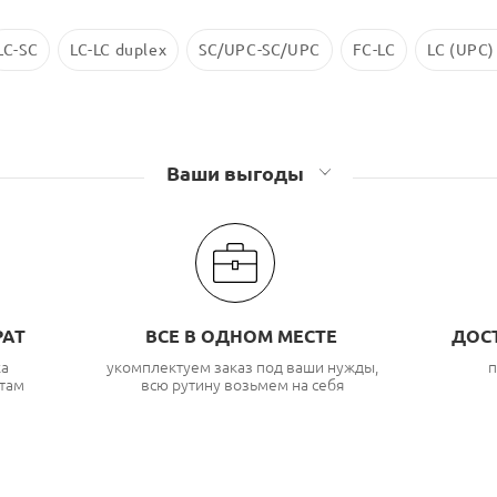
LC-SC
LC-LC duplex
SC/UPC-SC/UPC
FC-LC
LC (UPC)
Ваши выгоды
РАТ
ВСЕ В ОДНОМ МЕСТЕ
ДОС
ка
укомплектуем заказ под ваши нужды,
п
там
всю рутину возьмем на себя