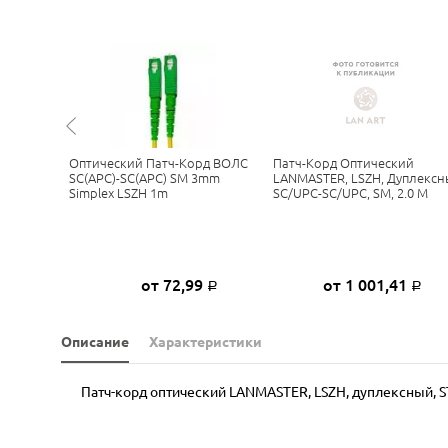
й
Оптический Патч-Корд ВОЛС
Патч-Корд Оптический
SC(APC)-SC(APC) SM 3mm
LANMASTER, LSZH, Дуплексн
-SC/UPC,
Simplex LSZH 1m
SC/UPC-SC/UPC, SM, 2.0 М
SC/SU-2.0
3
от 72,99
от 1 001,41
Р
Р
Р
Описание
Характеристики
Патч-корд оптический LANMASTER, LSZH, дуплексный, ST