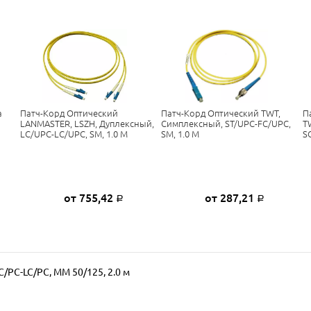
а
Патч-Корд Оптический
Патч-Корд Оптический TWT,
П
LANMASTER, LSZH, Дуплексный,
Симплексный, ST/UPC-FC/UPC,
T
LC/UPC-LC/UPC, SM, 1.0 М
SM, 1.0 М
S
от 755,42
от 287,21
Р
Р
/PC-LC/PC, MM 50/125, 2.0 м