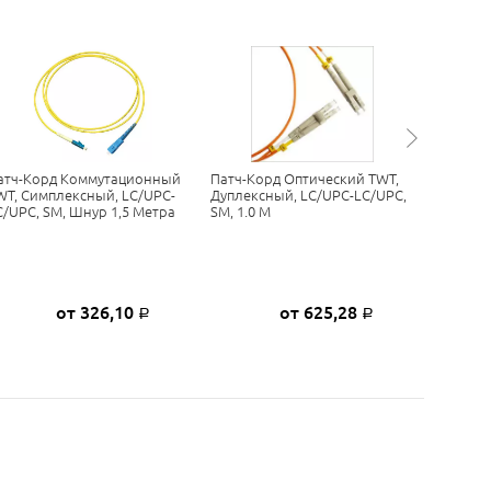
атч-Корд Коммутационный
Патч-Корд Оптический TWT,
Оптичес
WT, Симплексный, LC/UPC-
Дуплексный, LC/UPC-LC/UPC,
SC(UPC)
C/UPC, SM, Шнур 1,5 Метра
SM, 1.0 М
Шнур 2
от 326,10
от 625,28
Р
Р