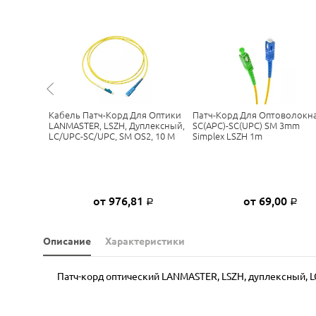
 SC(UPC)-
Кабель Патч-Корд Для Оптики
Патч-Корд Для Оптоволокн
lex LSZH
LANMASTER, LSZH, Дуплексный,
SC(APC)-SC(UPC) SM 3mm
LC/UPC-SC/UPC, SM OS2, 10 М
Simplex LSZH 1m
6
от 976,81
от 69,00
Р
Р
Р
Описание
Характеристики
Патч-корд оптический LANMASTER, LSZH, дуплексный, LC