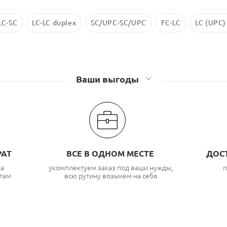
LC-SC
LC-LC duplex
SC/UPC-SC/UPC
FC-LC
LC (UPC)
Ваши выгоды
РАТ
ВСЕ В ОДНОМ МЕСТЕ
ДОС
ка
укомплектуем заказ под ваши нужды,
п
там
всю рутину возьмем на себя