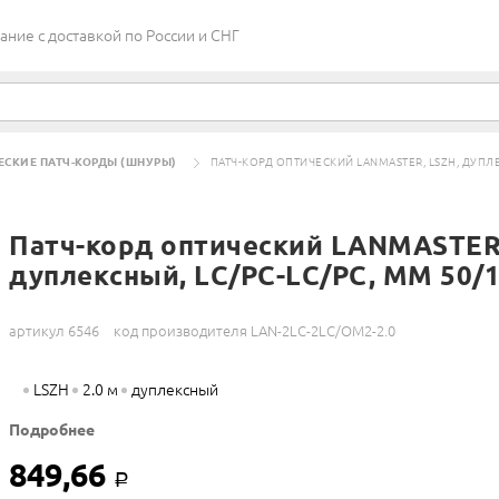
ие c доставкой по России и СНГ
ЕСКИЕ ПАТЧ-КОРДЫ (ШНУРЫ)
ПАТЧ-КОРД ОПТИЧЕСКИЙ LANMASTER, LSZH, ДУПЛЕК
Патч-корд оптический LANMASTER
дуплексный, LC/PC-LC/PC, MM 50/12
артикул 6546
код производителя LAN-2LC-2LC/OM2-2.0
LSZH
2.0 м
дуплексный
Подробнее
849,66
Р