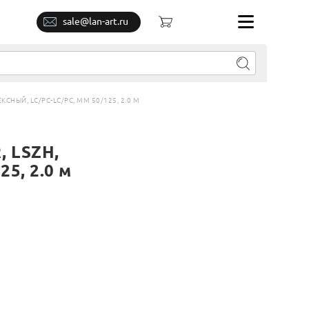
sale@lan-art.ru
СНЫЙ, LC/PC-LC/PC, MM 50/125, 2.0 М
, LSZH,
5, 2.0 м