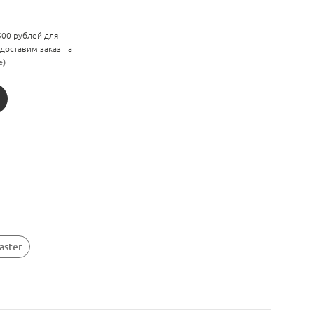
 500 рублей для
 доставим заказ на
е)
aster