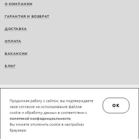
О КОМПАНИИ
ГАРАНТИЯ И ВОЗВРАТ
ДОСТАВКА
ОПЛАТА
ВАКАНСИИ
БЛОГ
Не является публичной офертой © LAN-art.ru, 2013—2026. Все права защищены.
Продолжая работу с сайтом, вы подтверждаете
Политика конфиденциальности.
Положение об обработке и защите персональных
OK
свое согласие на использование файлов
данных.
cookie и обработку данных в соответствии с
политикой конфиденциальности
.
Вы можете отключить cookie в настройках
браузера.
Нашли ошибку?
Ctrl/Cmd + Enter