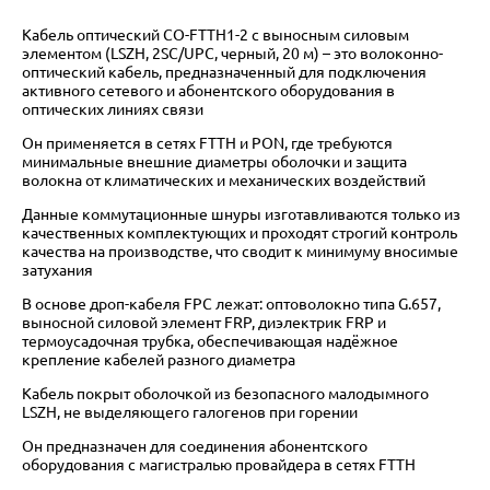
Кабель оптический CO-FTTH1-2 с выносным силовым
элементом (LSZH, 2SC/UPC, черный, 20 м) – это волоконно-
оптический кабель, предназначенный для подключения
активного сетевого и абонентского оборудования в
оптических линиях связи
Он применяется в сетях FTTH и PON, где требуются
минимальные внешние диаметры оболочки и защита
волокна от климатических и механических воздействий
Данные коммутационные шнуры изготавливаются только из
качественных комплектующих и проходят строгий контроль
качества на производстве, что сводит к минимуму вносимые
затухания
В основе дроп-кабеля FPC лежат: оптоволокно типа G.657,
выносной силовой элемент FRP, диэлектрик FRP и
термоусадочная трубка, обеспечивающая надёжное
крепление кабелей разного диаметра
Кабель покрыт оболочкой из безопасного малодымного
LSZH, не выделяющего галогенов при горении
Он предназначен для соединения абонентского
оборудования с магистралью провайдера в сетях FTTH