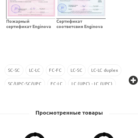
Пожарный
Cертификат
сертификат Enginova
соответсвия Enginova
SC-SC
LC-LC
FC-FC
LC-SC
LC-LC duplex
SC/UPC-SC/UPC
FC-LC
LC (UPC) - LC (UPC)
LC-LC SM
ST-ST
LC/UPC-SС/UPC
Просмотренные товары