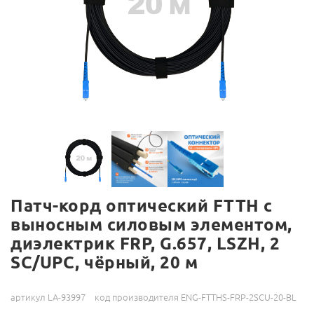
Патч-корд оптический FTTH с
выносным силовым элементом,
диэлектрик FRP, G.657, LSZH, 2
SC/UPC, чёрный, 20 м
артикул LA-93997
код производителя ENG-FTTHS-FRP-2SCU-20-BL