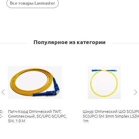
Все товары Lanmaster
Популярное из категории
C-
Патч-Корд Оптический TWT,
Шнур Оптический ШО SC(UPC
C-
Симплексный, SC/UPC-SC/UPC,
SC(UPC) SM 3mm Simplex LSZ
SM, 1.0 М
1m