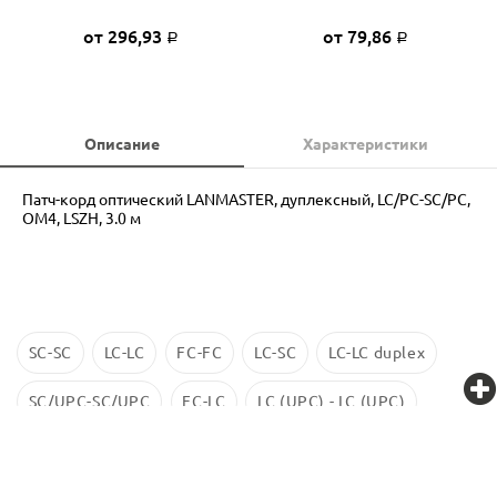
от 296,93
от 79,86
Р
Р
Описание
Характеристики
Патч-корд оптический LANMASTER, дуплексный, LC/PC-SC/PC,
OM4, LSZH, 3.0 м
SC-SC
LC-LC
FC-FC
LC-SC
LC-LC duplex
SC/UPC-SC/UPC
FC-LC
LC (UPC) - LC (UPC)
LC-LC SM
ST-ST
LC/UPC-SС/UPC