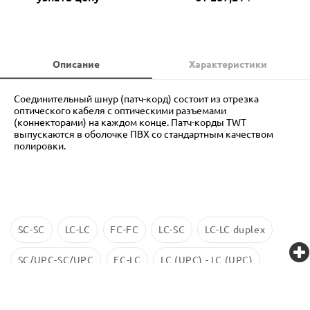
Описание
Характеристики
Соединительный шнур (патч-корд) состоит из отрезка
оптического кабеля с оптическими разъемами
(коннекторами) на каждом конце. Патч-корды TWT
выпускаются в оболочке ПВХ со стандартным качеством
полировки.
SC-SC
LC-LC
FC-FC
LC-SC
LC-LC duplex
SC/UPC-SC/UPC
FC-LC
LC (UPC) - LC (UPC)
LC-LC SM
ST-ST
LC/UPC-SС/UPC