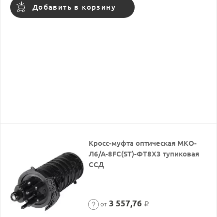
Добавить в корзину
Кросс-муфта оптическая МКО-
Л6/А-8FC(ST)-ФТ8Х3 тупиковая
ССД
3 557,76
от
Р