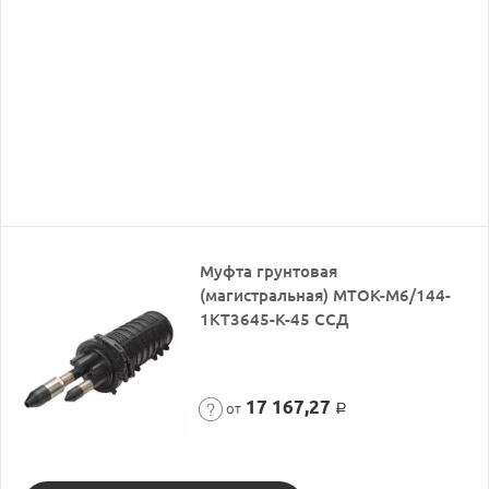
Муфта грунтовая
(магистральная) МТОК-М6/144-
1КТ3645-К-45 ССД
17 167,27
от
Р