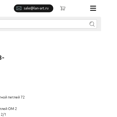
sale@lan-art.ru
8-
тной петлей 72
етлей ОМ 2
 2/1