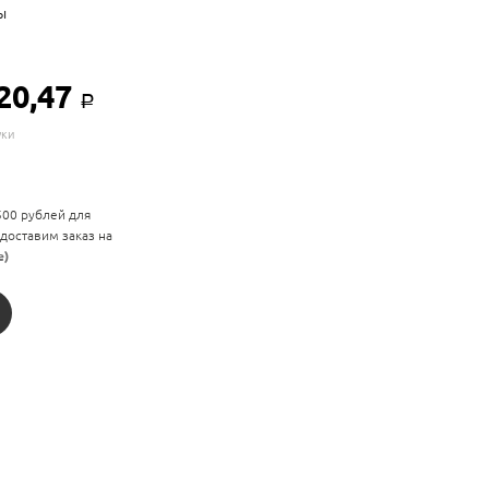
ы
20,47
Р
уки
 500 рублей для
 доставим заказ на
е)