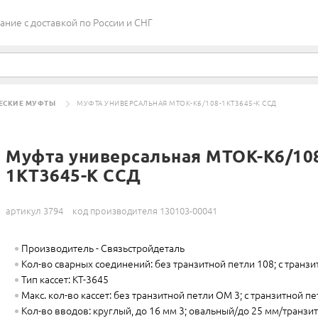
ие c доставкой по России и СНГ
ЕСКИЕ МУФТЫ
МУФТА УНИВЕРСАЛЬНАЯ МТОК-К6/108-1КТ3645-К ССД
Муфта универсальная МТОК-К6/10
1КТ3645-К ССД
артикул 3794
код производителя 130103-00041
Производитель - Связьстройдеталь
Кол-во сварных соединений: без транзитной петли 108; с транзи
Тип кассет: КТ-3645
Макс. кол-во кассет: без транзитной петли ОМ 3; с транзитной п
Кол-во вводов: круглый, до 16 мм 3; овальный/до 25 мм/транзит