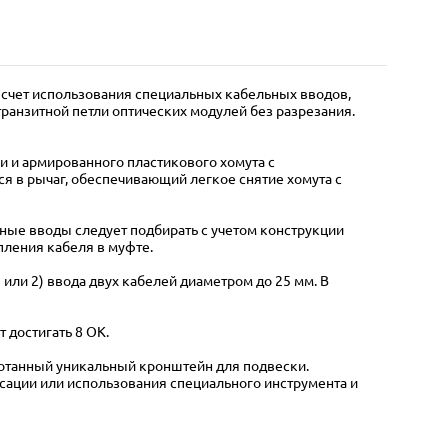
 счет использования специальных кабельных вводов,
ранзитной петли оптических модулей без разрезания.
 и армированного пластикового хомута с
я в рычаг, обеспечивающий легкое снятие хомута с
ные вводы следует подбирать с учетом конструкции
пления кабеля в муфте.
или 2) ввода двух кабелей диаметром до 25 мм. В
 достигать 8 ОК.
ботанный уникальный кронштейн для подвески.
сации или использования специального инструмента и