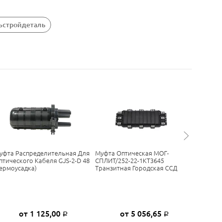
зьстройдеталь
уфта Распределительная Для
Муфта Оптическая МОГ-
Тупиков
птического Кабеля GJS-2-D 48
СПЛИТ/252-22-1КТ3645
GJS-700
термоусадка)
Транзитная Городская ССД
от 1 125,00
от 5 056,65
Р
Р