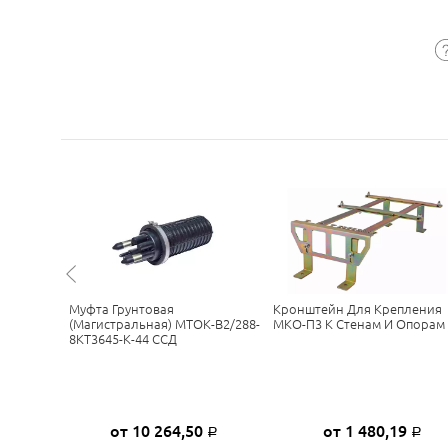
Муфта Грунтовая
Кронштейн Для Крепления
S-6005
(магистральная) МТОК-В2/288-
МКО-П3 К Стенам И Опорам
8КТ3645-К-44 ССД
от 10 264,50
от 1 480,19
ну
Р
Р