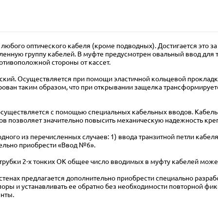
любого оптического кабеля (кроме подводных). Достигается это за
енную группу кабелей. В муфте предусмотрен овальный ввод для т
отивоположной стороны от кассет.
ский. Осуществляется при помощи эластичной кольцевой прокладки
ован таким образом, что при открывании защелка трансформируетс
осуществляется с помощью специальных кабельных вводов. Кабель
ов позволяет значительно повысить механическую надежность кре
ного из перечисленных случаев: 1) ввода транзитной петли кабеля 
ельно приобрести «Ввод №6».
атрубки 2-х тонких ОК общее число вводимых в муфту кабелей может
и стенах предлагается дополнительно приобрести специально разра
поры и устанавливать ее обратно без необходимости повторной фик
енты.