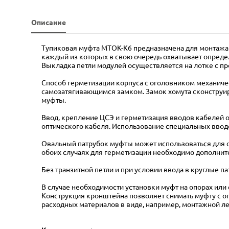
Описание
Тупиковая муфта МТОК-К6 предназначена для монтажа 
каждый из которых в свою очередь охватывает определ
Выкладка петли модулей осуществляется на лотке с пр
Способ герметизации корпуса с оголовником механиче
самозатягивающимся замком. Замок хомута сконструир
муфты.
Ввод, крепление ЦСЭ и герметизация вводов кабелей 
оптического кабеля. Использование специальных ввод
Овальный патрубок муфты может использоваться для од
обоих случаях для герметизации необходимо дополнит
Без транзитной петли и при условии ввода в круглые п
В случае необходимости установки муфт на опорах ил
Конструкция кронштейна позволяет снимать муфту с о
расходных материалов в виде, например, монтажной л