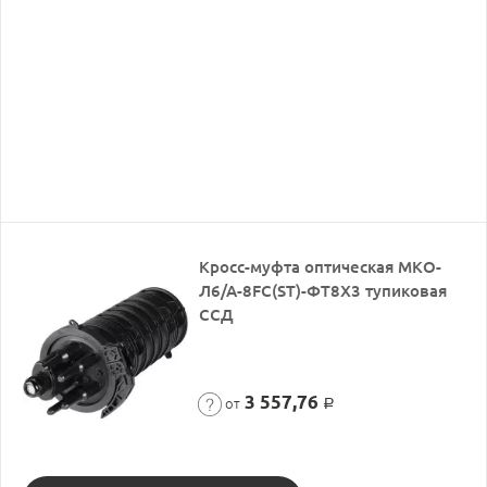
Кросс-муфта оптическая МКО-
Л6/А-8FC(ST)-ФТ8Х3 тупиковая
ССД
3 557,76
от
Р