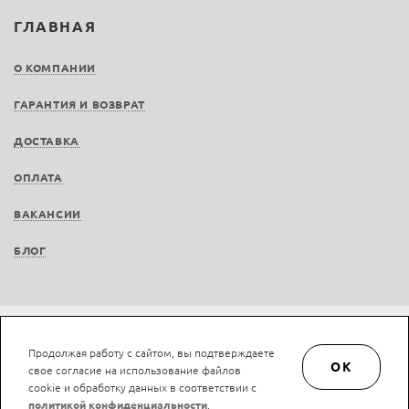
ГЛАВНАЯ
О КОМПАНИИ
ГАРАНТИЯ И ВОЗВРАТ
ДОСТАВКА
ОПЛАТА
ВАКАНСИИ
БЛОГ
Не является публичной офертой © LAN-art.ru, 2013—2026. Все права защищены.
Продолжая работу с сайтом, вы подтверждаете
Политика конфиденциальности.
Положение об обработке и защите персональных
OK
свое согласие на использование файлов
данных.
cookie и обработку данных в соответствии с
политикой конфиденциальности
.