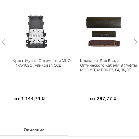
Кросс-Муфта Оптическая МКО-
Комплект Для Ввода
П1/A-10SC Тупиковая ССД
Оптического Кабеля В Муфты
МОГ-У, Т, МТОК Г3, Г4,Л6,Л7
от 1 144,74
от 297,77
Р
Р
Описание