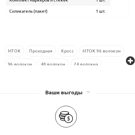
Силикагель (пакет)
1 шт.
МТОК
Проходная
Кросс
МТОК 96 волокон
96 волокон
48 волокон
24 волокна
Оптические муфты Связьстройдеталь
Оптические муфты GJS
Ваши выгоды