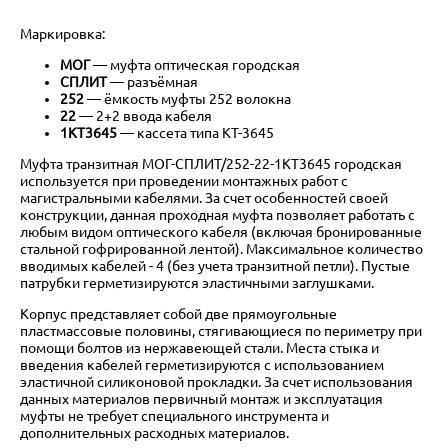
Маркировка:
МОГ
— муфта оптическая городская
СПЛИТ
— разъёмная
252
— ёмкость муфты 252 волокна
22
— 2+2 ввода кабеля
1КТ3645
— кассета типа КТ-3645
Муфта транзитная МОГ-СПЛИТ/252-22-1КТ3645 городская
используется при проведении монтажных работ с
магистральными кабелями. За счет особенностей своей
конструкции, данная проходная муфта позволяет работать с
любым видом оптического кабеля (включая бронированные
стальной гофрированной лентой). Максимальное количество
вводимых кабелей - 4 (без учета транзитной петли). Пустые
патрубки герметизируются эластичными заглушками.
Корпус представляет собой две прямоугольные
пластмассовые половины, стягивающиеся по периметру при
помощи болтов из нержавеющей стали. Места стыка и
введения кабелей герметизируются с использованием
эластичной силиконовой прокладки. За счет использования
данных материалов первичный монтаж и эксплуатация
муфты не требует специального инструмента и
дополнительных расходных материалов.