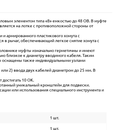
овым элементом типа «8» емкостью до 48 ОВ. В муфте
вляется на лотке с противоположной стороны от
 и армированного пластикового хомута с
я в рычаг, обеспечивающий легкое снятие хомута с
головнике муфты изначально герметичны и имеют
но близкое к диаметру вводимого кабеля. Таким
фты оснащены также индивидуальными узлами
или 2) ввода двух кабелей диаметром до 25 мм. В
 достигать 10 ОК.
ботанный уникальный кронштейн для подвески.
сации или использования специального инструмента и
1 шт.
1 шт.