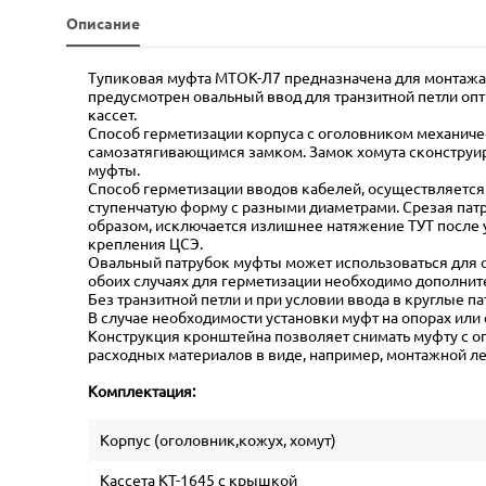
Описание
Тупиковая муфта МТОК-Л7 предназначена для монтажа
предусмотрен овальный ввод для транзитной петли опт
кассет.
Способ герметизации корпуса с оголовником механиче
самозатягивающимся замком. Замок хомута сконструир
муфты.
Способ герметизации вводов кабелей, осуществляется
ступенчатую форму с разными диаметрами. Срезая пат
образом, исключается излишнее натяжение ТУТ после 
крепления ЦСЭ.
Овальный патрубок муфты может использоваться для од
обоих случаях для герметизации необходимо дополнит
Без транзитной петли и при условии ввода в круглые п
В случае необходимости установки муфт на опорах ил
Конструкция кронштейна позволяет снимать муфту с о
расходных материалов в виде, например, монтажной л
Комплектация:
Корпус (оголовник,кожух, хомут)
Кассета КТ-1645 с крышкой