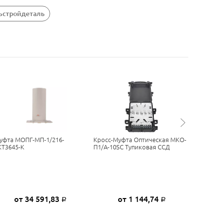
зьстройдеталь
уфта МОПГ-МП-1/216-
Кросс-Муфта Оптическая МКО-
Кронште
КТ3645-К
П1/A-10SC Тупиковая ССД
МКО-П3 
от 34 591,83
от 1 144,74
Р
Р