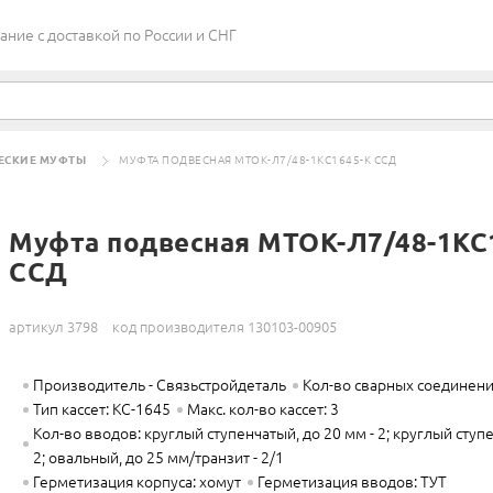
ие c доставкой по России и СНГ
ЕСКИЕ МУФТЫ
МУФТА ПОДВЕСНАЯ МТОК-Л7/48-1КС1645-К ССД
Муфта подвесная МТОК-Л7/48-1КС
ССД
артикул 3798
код производителя 130103-00905
Производитель - Связьстройдеталь
Кол-во сварных соединени
Тип кассет: КС-1645
Макс. кол-во кассет: 3
Кол-во вводов: круглый ступенчатый, до 20 мм - 2; круглый ступе
2; овальный, до 25 мм/транзит - 2/1
Герметизация корпуса: хомут
Герметизация вводов: ТУТ