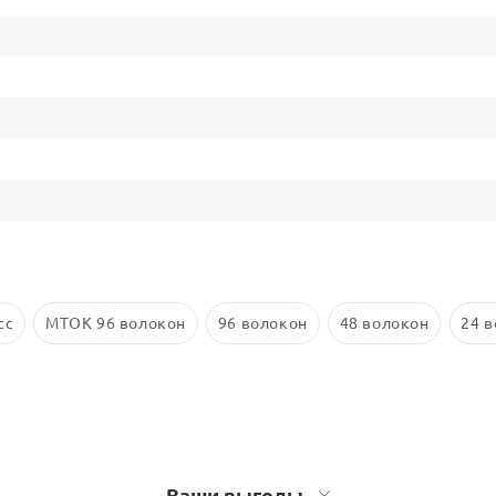
сс
МТОК 96 волокон
96 волокон
48 волокон
24 
Ваши выгоды