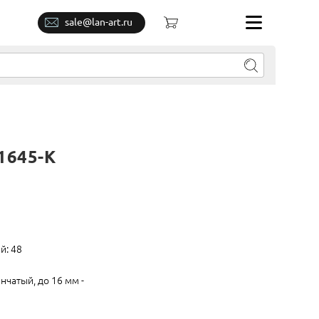
sale@lan-art.ru
1645-К
й: 48
нчатый, до 16 мм -