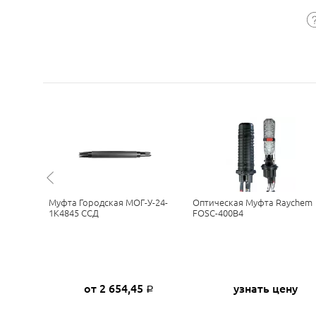
ОК С
Муфта Городская МОГ-У-24-
Оптическая Муфта Raychem
цией В
1К4845 ССД
FOSC-400B4
П 6-22
4
от 2 654,45
узнать цену
Р
Р