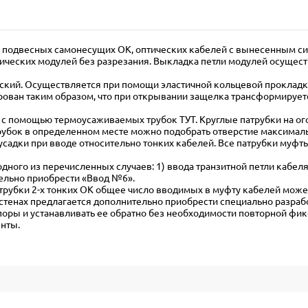
 подвесных самонесущих ОК, оптических кабелей с вынесенным сил
ических модулей без разрезания. Выкладка петли модулей осущест
ский. Осуществляется при помощи эластичной кольцевой прокладки
ован таким образом, что при открывании защелка трансформируетс
 с помощью термоусаживаемых трубок ТУТ. Круглые патрубки на о
рубок в определенном месте можно подобрать отверстие максималь
усадки при вводе относительно тонких кабелей. Все патрубки му
ного из перечисленных случаев: 1) ввода транзитной петли кабеля 
ельно приобрести «Ввод №6».
атрубки 2-х тонких ОК общее число вводимых в муфту кабелей может
и стенах предлагается дополнительно приобрести специально разра
поры и устанавливать ее обратно без необходимости повторной фик
енты.