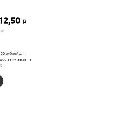
12,50
Р
уки
 500 рублей для
 доставим заказ на
е)