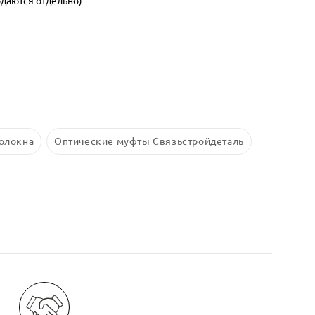
одаются отдельно)
волокна
Оптические муфты Связьстройдеталь