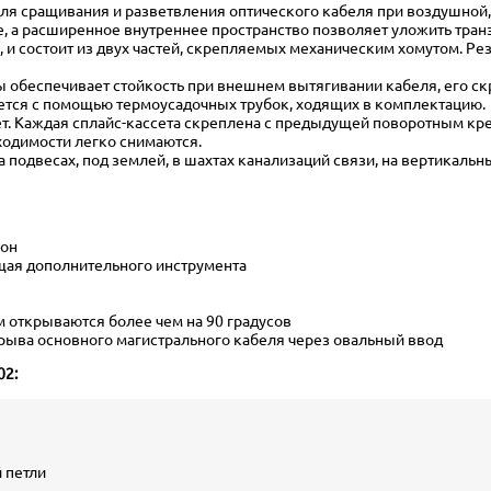
для сращивания и разветвления оптического кабеля при воздушной,
, а расширенное внутреннее пространство позволяет уложить тран
 и состоит из двух частей, скрепляемых механическим хомутом. Ре
 обеспечивает стойкость при внешнем вытягивании кабеля, его скр
ется с помощью термоусадочных трубок, ходящих в комплектацию.
т. Каждая сплайс-кассета скреплена с предыдущей поворотным кре
ходимости легко снимаются.
а подвесах, под землей, в шахтах канализаций связи, на вертикальн
кон
ющая дополнительного инструмента
 открываются более чем на 90 градусов
рыва основного магистрального кабеля через овальный ввод
02:
 петли