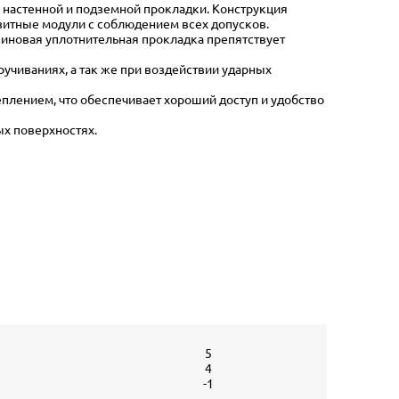
 настенной и подземной прокладки. Конструкция
зитные модули с соблюдением всех допусков.
зиновая уплотнительная прокладка препятствует
учиваниях, а так же при воздействии ударных
плением, что обеспечивает хороший доступ и удобство
ых поверхностях.
5
4
-1