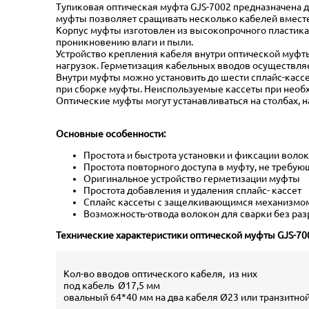
Тупиковая оптическая муфта GJS-7002 предназначена 
муфты позволяет сращивать несколько кабелей вместе
Корпус муфты изготовлен из высокопрочного пластика,
проникновению влаги и пыли.
Устройство крепления кабеля внутри оптической муфты
нагрузок. Герметизация кабельных вводов осуществля
Внутри муфты можно установить до шести сплайс-кассе
при сборке муфты. Неиспользуемые кассеты при необ
Оптические муфты могут устанавливаться на столбах, н
Основные особенности:
Простота и быстрота установки и фиксации воло
Простота повторного доступа в муфту, не требу
Оригинальное устройство герметизации муфты
Простота добавления и удаления сплайс- кассет
Сплайс кассеты с защелкивающимся механизмом
Возможность-отвода волокон для сварки без раз
Технические характеристики оптической муфты GJS-70
Кол-во вводов оптического кабеля, из них
под кабель Ø17,5 мм
овальный 64*40 мм на два кабеля Ø23 или транзитной