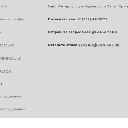
 СКС
Санкт-Петербург, ул. Одоевского 28 (м. При
онные шкафы
Позвоните нам
+7 (812) 4400777
ь
Отправьте запрос
SALE@LAN-ART.RU
дование
Оставьте отзыв
SERVICE@LAN-ART.RU
борудование
истемы
ра
борудование
 оборудование