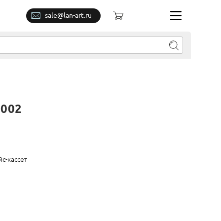
sale@lan-art.ru
7002
йс-кассет