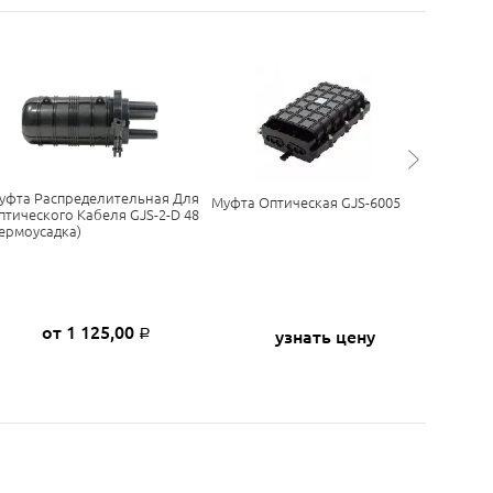
уфта Распределительная Для
Муфта М
Муфта Оптическая GJS-6005
птического Кабеля GJS-2-D 48
6КТ3645
термоусадка)
от 1 125,00
о
узнать цену
Р