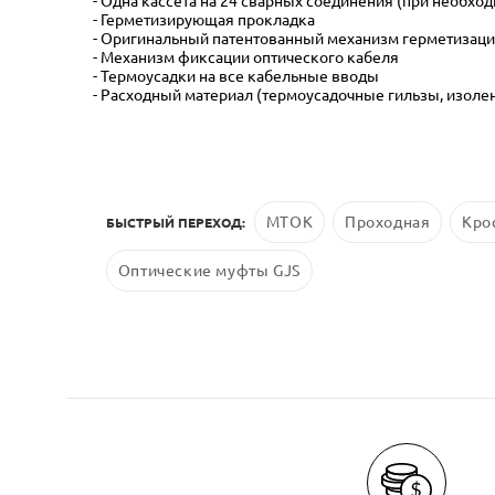
- Одна кассета на 24 сварных соединения (при необ
- Герметизирующая прокладка
- Оригинальный патентованный механизм герметизац
- Механизм фиксации оптического кабеля
- Термоусадки на все кабельные вводы
- Расходный материал (термоусадочные гильзы, изоле
МТОК
Проходная
Кро
БЫСТРЫЙ ПЕРЕХОД:
Оптические муфты GJS