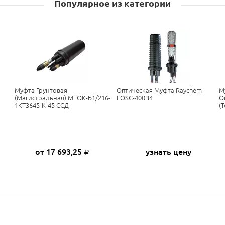
Популярное из категории
Муфта Грунтовая
Оптическая Муфта Raychem
М
(магистральная) МТОК-Б1/216-
FOSC-400B4
О
1КТ3645-К-45 ССД
(
от 17 693,25
узнать цену
Р