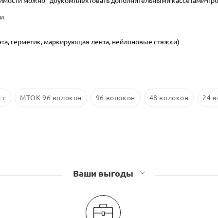
ходимости можно доукомплектовать дополнительными кассетами-пр
ии
нта, герметик, маркирующая лента, нейлоновые стяжки)
сс
МТОК 96 волокон
96 волокон
48 волокон
24 
Ваши выгоды