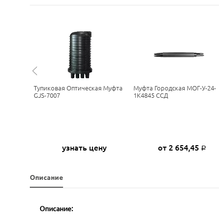
ОГ-
Тупиковая Оптическая Муфта
Муфта Городская МОГ-У-24-
5
GJS-7007
1К4845 ССД
я ССД
5
узнать цену
от 2 654,45
Р
Р
Описание
Описание: