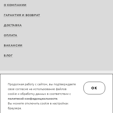
О КОМПАНИИ
ГАРАНТИЯ И ВОЗВРАТ
ДОСТАВКА
ОПЛАТА
ВАКАНСИИ
БЛОГ
© LAN-art.ru, 2013—2026. Все права защищены.
Политика конфиденциальности.
Продолжая работу с сайтом, вы подтверждаете
Положение об обработке и защите персональных данных.
OK
свое согласие на использование файлов
cookie и обработку данных в соответствии с
политикой конфиденциальности
.
Вы можете отключить cookie в настройках
браузера.
Нашли ошибку?
Ctrl/Cmd + Enter