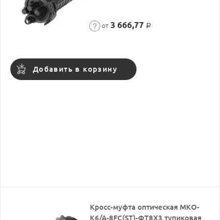
3 666,77
от
Р
Добавить в корзину
Кросс-муфта оптическая МКО-
К6/А-8FC(ST)-ФТ8Х3 тупиковая