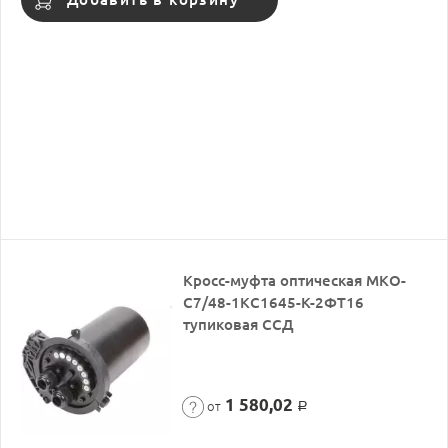
Кросс-муфта оптическая МКО-
С7/48-1КС1645-К-2ФТ16
тупиковая ССД
1 580,02
от
Р