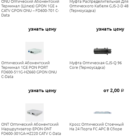
ONU Оптический Абонентский
Муфта Распределительная Для
Терминал (шлюз) GPON 1GE +
Оптического Кабеля GJS-2-D 48
CATV GPON ONU – FD600-701 C-
(термоусадка)
Data
узнать цену
узнать цену
Оптический Абонентский
Муфта Оптическая GJS-Q 96
Терминал 1GE PON PORT
Core (термоусадка)
FD600-511G-HZ660 GPON ONU
C-Data
узнать цену
от 2,00
Р
ONT Оптический Абонентский
Кросс Оптический Стоечный
Маршрутизатор EPON ONT
На 24 Порта FC APC В Сборе
FD600-301GA-HZ220 CATV C-Data