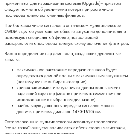
применяться для наращивания системы (Upgrade) - при этом
следует помнить об увеличении потерь при росте числа
последовательно включенных фильтров.
При большом числе сигналов в оптическом мультиплексоре
CWDM с целью уменьшения общего затухания дополнительно
используют специальный фильтр, позволяющий
распараллелить последовательную схему включения фильтров.
Важно определение пар длин волн, создающих дуплексные
каналы:
максимальное расстояние передачи сигналов будет
определяться длиной волны с максимальным затуханием
(поэтому лучше выбирать соседние);
кривая зависимости затухания от длины волны имеет
падающий характер (можно применять симметричное
использование в выбранном диапазоне);
наибольшую дальность передачи сигналов можно
достичь, применяя диапазон 1470-1610) нм.
Оптоволоконные мультиплексоры используют топологию
"точка-точка": они устанавливаются с обеих сторон магистрали,
при этом их затухания суммируются.