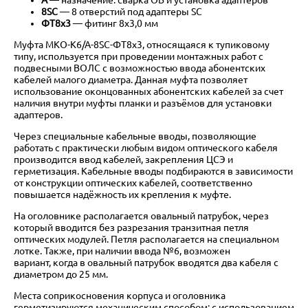
8SC
— 8 отверстий под адаптеры SC
ФТ8x3
— фитинг 8x3,0 мм
Муфта МКО-К6/А-8SC-ФТ8х3, относящаяся к тупиковому
типу, используется при проведении монтажных работ с
подвесными ВОЛС с возможностью ввода абонентских
кабелей малого диаметра. Данная муфта позволяет
использование оконцованных абонентских кабелей за счет
наличия внутри муфты планки и разъёмов для установки
адаптеров.
Через специальные кабельные вводы, позволяющие
работать с практически любым видом оптического кабеля
производится ввод кабелей, закрепления ЦСЭ и
герметизация. Кабельные вводы подбираются в зависимости
от конструкции оптических кабелей, соответственно
повышается надёжность их крепления к муфте.
На оголовнике располагается овальный патрубок, через
который вводится без разрезания транзитная петля
оптических модулей. Петля располагается на специальном
лотке. Также, при наличии ввода №6, возможен
вариант, когда в овальный патрубок вводятся два кабеля с
диаметром до 25 мм.
Места соприкосновения корпуса и оголовника
герметизируются механическим способом: с использованием