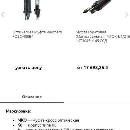
Оптическая Муфта Raychem
Муфта Грунтовая
FOSC-400B4
(магистральная) МТОК-Б1/216
1КТ3645-К-45 ССД
узнать цену
от 17 693,25
Р
Описание
Маркировка:
МКО
— муфта-кросс оптическая
К6
— корпус типа К6
А
— назначение: сварка ОВ и установка адаптеров