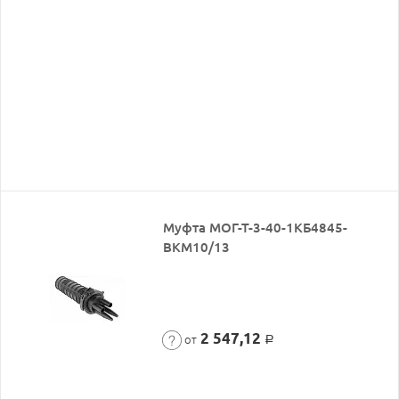
Муфта МОГ-Т-3-40-1КБ4845-
ВКМ10/13
2 547,12
от
Р