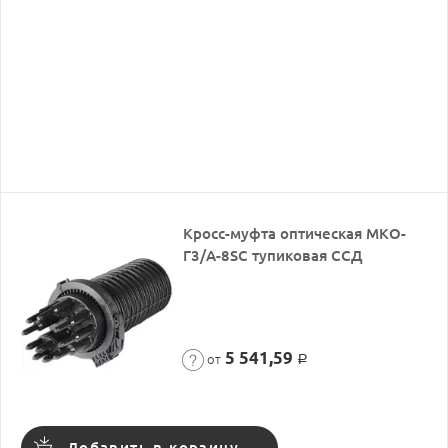
Кросс-муфта оптическая МКО-
Г3/A-8SC тупиковая ССД
5 541,59
от
Р
Добавить в корзину