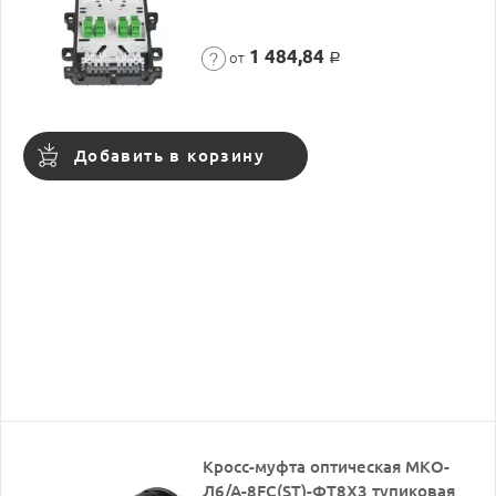
1 484,84
от
Р
Добавить в корзину
Кросс-муфта оптическая МКО-
Л6/А-8FC(ST)-ФТ8Х3 тупиковая