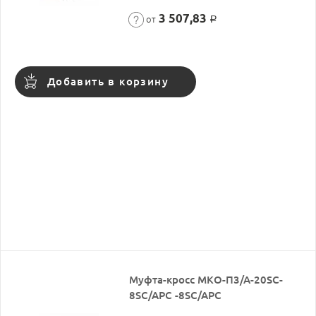
3 507,83
от
Р
Добавить в корзину
Муфта-кросс МКО-П3/А-20SC-
8SC/APC -8SC/APC