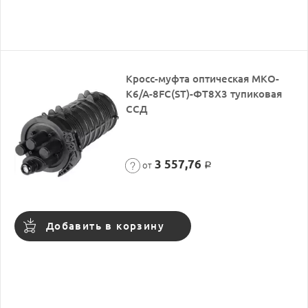
Кросс-муфта оптическая МКО-
К6/А-8FC(ST)-ФТ8Х3 тупиковая
ССД
3 557,76
от
Р
Добавить в корзину