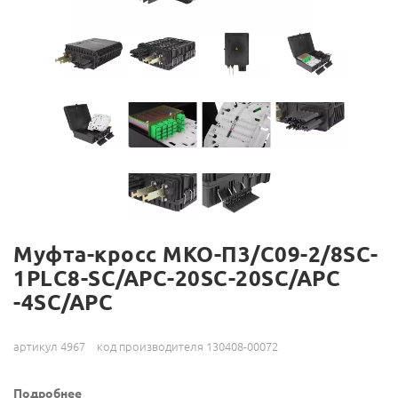
Муфта-кросс МКО-П3/С09-2/8SC-
1PLC8-SC/APC-20SC-20SC/APC
-4SC/APC
артикул 4967
код производителя 130408-00072
Подробнее