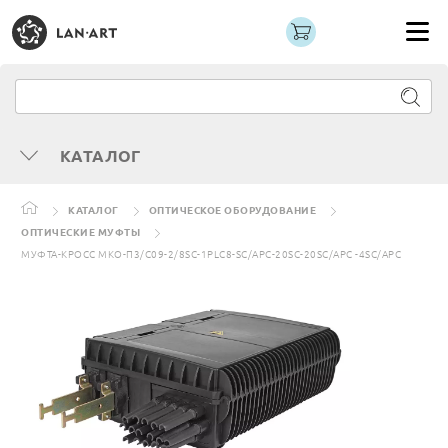
КАТАЛОГ
КАТАЛОГ
ОПТИЧЕСКОЕ ОБОРУДОВАНИЕ
ОПТИЧЕСКИЕ МУФТЫ
МУФТА-КРОСС МКО-П3/С09-2/8SC-1PLC8-SC/APC-20SC-20SC/APC -4SC/APC