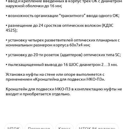
• ввод и крепление введенных в корпус трех ОК с диаметром
наружной оболочки до 16 мм;
• возможность организации “транзитного” ввода одного ОК;
• размещение до 24 сростков оптических волокон (КДЗС
4525);
• установку четырех разветвителей оптических планарных с
номинальным размером корпуса 60х7х4 мм;
• установку до 20-ти розеток (адаптеров) оптических типа SC;
• пылезащищенный вывод до 16 ШОС диаметром 2…3 мм.
Установка муфты на стене или опоре выполняется с
применением «Кронштейна для подвески МКО-П3».
Кронштейн для подвески МКО-П3 в комплектацию муфты не
входит и приобретается отдельно.
МТОК
Проходная
Кросс
МТОК 96 волокон