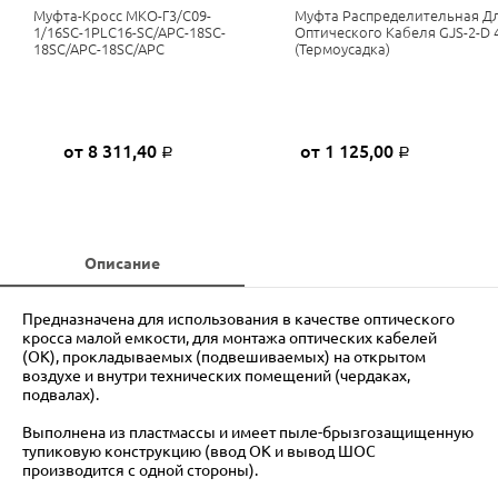
Муфта-Кросс МКО-Г3/С09-
Муфта Распределительная Д
1/16SC-1PLC16-SC/APC-18SC-
Оптического Кабеля GJS-2-D 
18SC/APC-18SC/APC
(термоусадка)
от 8 311,40
от 1 125,00
Р
Р
Описание
Предназначена для использования в качестве оптического
кросса малой емкости, для монтажа оптических кабелей
(ОК), прокладываемых (подвешиваемых) на открытом
воздухе и внутри технических помещений (чердаках,
подвалах).
Выполнена из пластмассы и имеет пыле-брызгозащищенную
тупиковую конструкцию (ввод ОК и вывод ШОС
производится с одной стороны).