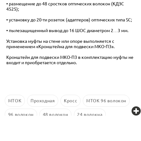
• размещение до 48 сростков оптических волокон (КДЗС
4525);
• установку до 20-ти розеток (адаптеров) оптических типа SC;
• пылезащищенный вывод до 16 ШОС диаметром 2…3 мм.
Установка муфты на стене или опоре выполняется с
применением «Кронштейна для подвески МКО-П3».
Кронштейн для подвески МКО-П3 в комплектацию муфты не
входит и приобретается отдельно.
МТОК
Проходная
Кросс
МТОК 96 волокон
96 волокон
48 волокон
24 волокна
Оптические муфты Связьстройдеталь