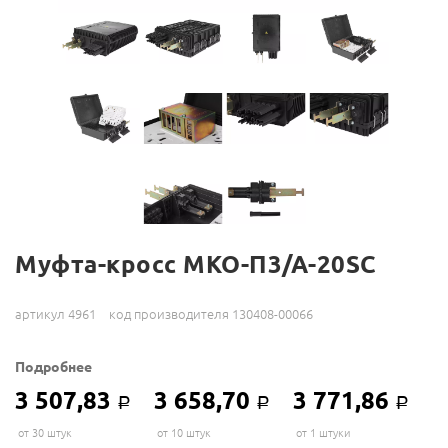
Муфта-кросс МКО-П3/А-20SC
артикул 4961
код производителя 130408-00066
Подробнее
3 507,83
3 658,70
3 771,86
Р
Р
Р
от 30 штук
от 10 штук
от 1 штуки