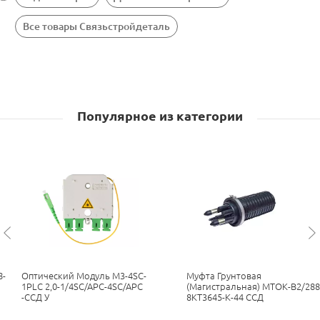
Все товары Связьстройдеталь
Популярное из категории
8-
Оптический Модуль М3-4SC-
Муфта Грунтовая
1PLC 2,0-1/4SC/APC-4SC/APC
(магистральная) МТОК-В2/288
-ССД У
8КТ3645-К-44 ССД