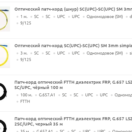
Оптический патч-корд (шнур) SC(UPC)-SC(UPC) SM 3m
●
1 м.
●
SC
●
SC
●
UPC
●
UPC
●
Одномодовое (SM)
●
d
●
9/125
Оптический патч-корд SC(UPC)-SC(UPC) SM 3mm simpl
●
3 м.
●
SC
●
SC
●
UPC
●
UPC
●
Одномодовое (SM)
●
s
●
9/125
Патч-корд оптический FTTH диэлектрик FRP, G.657 LS
SC/UPC, чёрный 100 м
●
100 м.
●
G.657.A1
●
SC
●
SC
●
UPC
●
UPC
●
Одномод
●
FTTH
Патч-корд оптический FTTH диэлектрик FRP, G.657 LS
2SC/UPC, черный 35 м
●
35 м.
●
G.657.A1
●
SC
●
SC
●
UPC
●
UPC
●
Одномодо