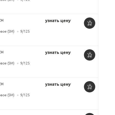
в
корзину
ZH
узнать цену
Добавить
вое (SM)
●
9/125
в
корзину
ZH
узнать цену
Добавить
вое (SM)
●
9/125
в
корзину
ZH
узнать цену
Добавить
вое (SM)
●
9/125
в
корзину