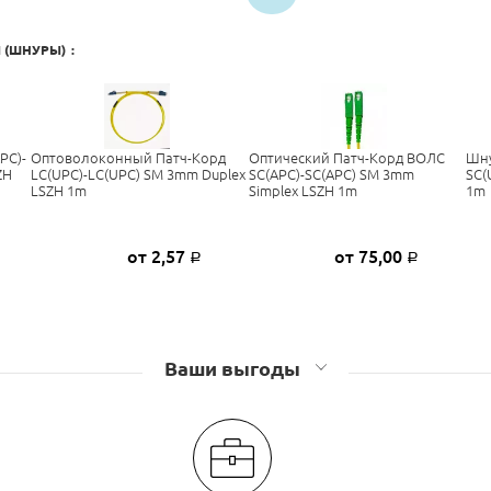
 (ШНУРЫ)
:
PC)-
Оптоволоконный Патч-Корд
Оптический Патч-Корд ВОЛС
Шну
ZH
LC(UPC)-LC(UPC) SM 3mm Duplex
SC(APC)-SC(APC) SM 3mm
SC(
LSZH 1m
Simplex LSZH 1m
1m
от 2,57
от 75,00
Р
Р
Ваши выгоды