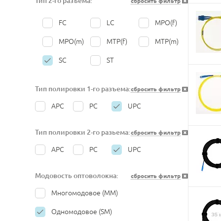
Тип 2-го разъёма:
сбросить фильтр
325
350
375
400
FC
LC
MPO(f)
450
500
550
700
MPO(m)
MTP(f)
MTP(m)
1000
1500
2000
SC
ST
Тип полировки 1-го разъема:
сбросить фильтр
APC
PC
UPC
Тип полировки 2-го разьема:
сбросить фильтр
APC
PC
UPC
Модовость оптоволокна:
сбросить фильтр
Многомодовое (MM)
Одномодовое (SM)