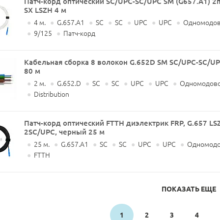
Патч-корд оптический SC/UPC-SC/UPC SM (G657.A1) 
SX LSZH 4 м
●
4 м.
●
G.657.A1
●
SC
●
SC
●
UPC
●
UPC
●
Одномодов
●
9/125
●
Патч-корд
Кабельная сборка 8 волокон G.652D SM SC/UPC-SC/U
80 м
●
2 м.
●
G.652.D
●
SC
●
SC
●
UPC
●
UPC
●
Одномодово
●
Distribution
Патч-корд оптический FTTH диэлектрик FRP, G.657 LS
2SC/UPC, черный 25 м
●
25 м.
●
G.657.A1
●
SC
●
SC
●
UPC
●
UPC
●
Одномодо
●
FTTH
ПОКАЗАТЬ ЕЩЕ
1
2
3
4