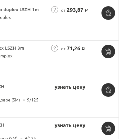
m duplex LSZH 1m
293,87
от
Р
uplex
Добавить
в
корзину
ex LSZH 3m
71,26
от
Р
implex
Добавить
в
корзину
ZH
узнать цену
Добавить
овое (SM)
●
9/125
в
корзину
ZH
узнать цену
Добавить
вое (SM)
●
9/125