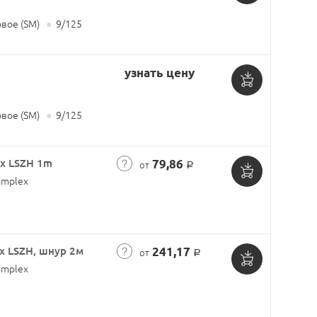
Добавить
вое (SM)
●
9/125
в
корзину
узнать цену
Добавить
вое (SM)
●
9/125
в
корзину
x LSZH 1m
79,86
от
Р
implex
Добавить
в
корзину
x LSZH, шнур 2м
241,17
от
Р
implex
Добавить
в
корзину