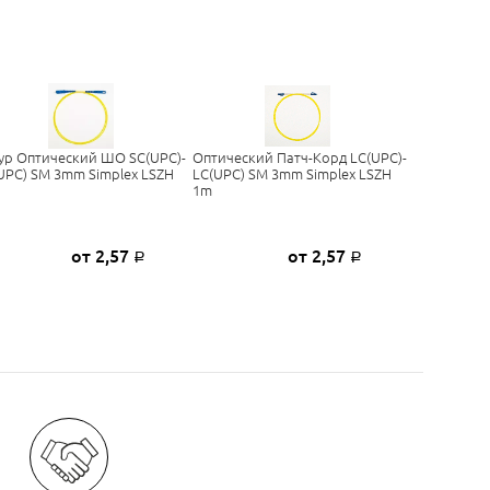
р Оптический ШО SC(UPC)-
Оптический Патч-Корд LC(UPC)-
UPC) SM 3mm Simplex LSZH
LC(UPC) SM 3mm Simplex LSZH
1m
от 2,57
от 2,57
Р
Р