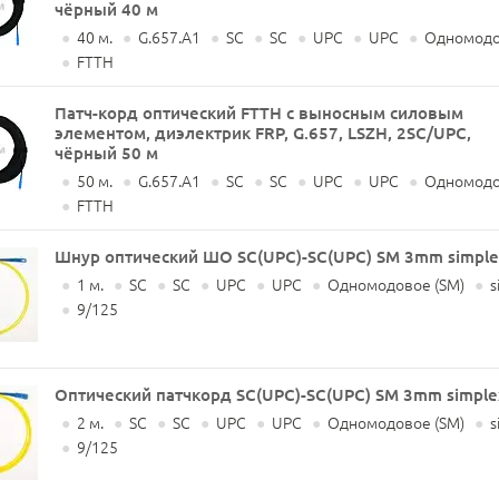
чёрный 40 м
●
40 м.
●
G.657.A1
●
SC
●
SC
●
UPC
●
UPC
●
Одномодо
●
FTTH
Патч-корд оптический FTTH с выносным силовым
элементом, диэлектрик FRP, G.657, LSZH, 2SC/UPC,
чёрный 50 м
●
50 м.
●
G.657.A1
●
SC
●
SC
●
UPC
●
UPC
●
Одномодо
●
FTTH
Шнур оптический ШО SC(UPC)-SC(UPC) SM 3mm simple
●
1 м.
●
SC
●
SC
●
UPC
●
UPC
●
Одномодовое (SM)
●
s
●
9/125
Оптический патчкорд SC(UPC)-SC(UPC) SM 3mm simple
●
2 м.
●
SC
●
SC
●
UPC
●
UPC
●
Одномодовое (SM)
●
s
●
9/125