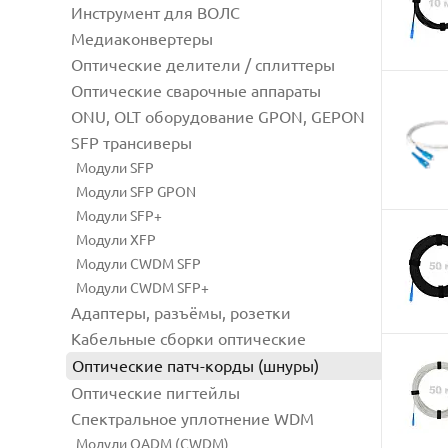
Инструмент для ВОЛС
Медиаконвертеры
Оптические делители / сплиттеры
Оптические сварочные аппараты
ONU, OLT оборудование GPON, GEPON
SFP трансиверы
Модули SFP
Модули SFP GPON
Модули SFP+
Модули XFP
Модули CWDM SFP
Модули CWDM SFP+
Адаптеры, разъёмы, розетки
Кабельные сборки оптические
Оптические патч-корды (шнуры)
Оптические пигтейлы
Спектральное уплотнение WDM
Модули OADM (CWDM)