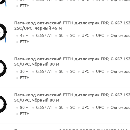
●
FTTH
Патч-корд оптический FTTH диэлектрик FRP, G.657 LS
2SC/UPC, черный 45 м
●
45 м.
●
G.657.A1
●
SC
●
SC
●
UPC
●
UPC
●
Одномодо
●
FTTH
Патч-корд оптический FTTH диэлектрик FRP, G.657 LS
SC/UPC, чёрный 30 м
●
30 м.
●
G.657.A1
●
SC
●
SC
●
UPC
●
UPC
●
Одномодо
●
FTTH
Патч-корд оптический FTTH диэлектрик FRP, G.657 LS
SC/UPC, чёрный 80 м
●
80 м.
●
G.657.A1
●
SC
●
SC
●
UPC
●
UPC
●
Одномодо
●
FTTH