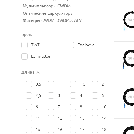
Мультиплексоры CWDM
Оптические циркуляторы
Фильтры CWDM, DWDM, CATV
Бренд:
TWT
Enginova
Lanmaster
Длина, м:
0,5
1
1,5
2
2,5
3
4
5
6
7
8
10
11
12
13
14
15
16
17
18