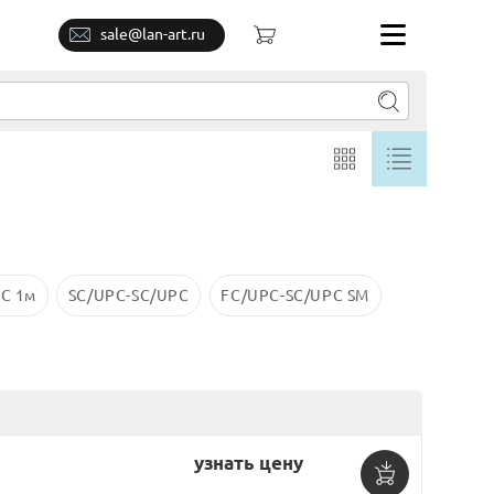
sale@lan-art.ru
C 1м
SC/UPC-SC/UPC
FC/UPC-SC/UPC SM
узнать цену