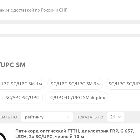
ие c доставкой по России и СНГ
/UPC SM
/UPC-SC/UPC SM 1м
SC/UPC-SC/UPC SM 3м
SC/UPC-SC/UP
SC/APC-SC/UPC
LC/UPC-LC/UPC SM duplex
ВАТЬ ПО
ПОКАЗАТЬ ПО
Патч-корд оптический FTTH, диэлектрик FRP, G.657,
LSZH, 2x SC/UPC, черный 10 м