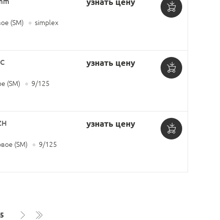
2mm
узнать цену
Добавить
ое (SM)
●
simplex
в
корзину
PC
узнать цену
Добавить
е (SM)
●
9/125
в
корзину
ZH
узнать цену
Добавить
вое (SM)
●
9/125
в
корзину
5