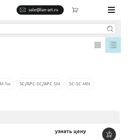
sale@lan-art.ru
SM 1м
SC/APC-SC/APC SM
SC-SC MM
узнать цену