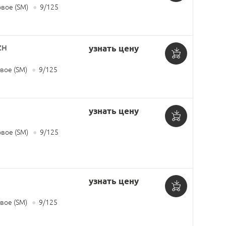
Добавить
вое (SM)
●
9/125
в
корзину
ZH
узнать цену
Добавить
ое (SM)
●
9/125
в
корзину
узнать цену
Добавить
вое (SM)
●
9/125
в
корзину
узнать цену
Добавить
ое (SM)
●
9/125
в
корзину