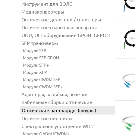
Инструмент для ВОЛС
Медиаконвертеры
Оптические делители / сплиттеры
Оптические сварочные аппараты
ONU, OLT оборудование GPON, GEPON
SFP трансиверы
Модули SFP
Модули SFP GPON
Модули SFP+
Модули XFP
Модули CWDM SFP
Модули CWDM SFP+
Адаптеры, разъёмы, розетки
Кабельные сборки оптические
Оптические патч-корды (шнуры)
Оптические пигтейлы
Спектральное уплотнение WDM
Модули OADM (CWDM)