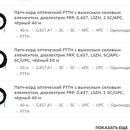
Патч-корд оптический FTTH с выносным силовым
элементом, диэлектрик FRP, G.657, LSZH, 2 SC/APC,
чёрный 40 м
●
40 м.
●
G.657.A1
●
SC
●
SC
●
APC
●
APC
●
Одномодов
●
FTTH
Патч-корд оптический FTTH с выносным силовым
элементом, диэлектрик FRP, G.657, LSZH, SC/APC-
SC/UPC, чёрный 50 м
●
50 м.
●
G.657.A1
●
SC
●
SC
●
APC
●
UPC
●
Одномодов
●
FTTH
Патч-корд оптический FTTH с выносным силовым
элементом, диэлектрик FRP, G.657, LSZH, 2 SC/UPC,
чёрный 40 м
●
40 м.
●
G.657.A1
●
SC
●
SC
●
UPC
●
UPC
●
Одномодо
●
FTTH
ПОКАЗАТЬ ЕЩЕ