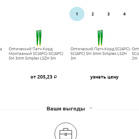
1
2
3
4
на
Оптический Патч-Корд
Оптический Патч-Корд SC(APC)-
Опт
Монтажный SC(APC)-SC(APC)
SC(APC) SM 3mm Simplex LSZH
SC(
SM 3mm Simplex LSZH 5m
3m
2m
от 205,23
узнать цену
Р
Ваши выгоды