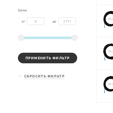
Цена:
от
до