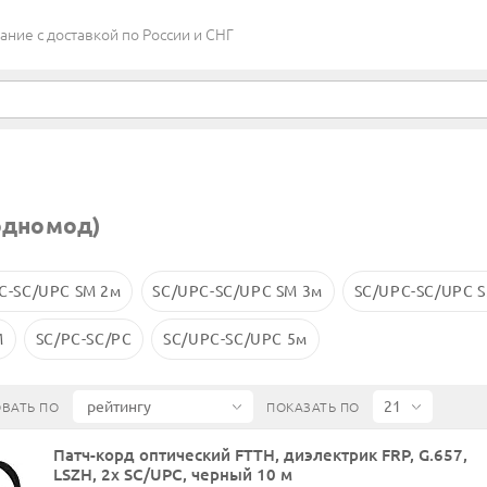
ие c доставкой по России и СНГ
одномод)
C-SC/UPC SM 2м
SC/UPC-SC/UPC SM 3м
SC/UPC-SC/UPC 
M
SC/PC-SC/PC
SC/UPC-SC/UPC 5м
ВАТЬ ПО
ПОКАЗАТЬ ПО
Патч-корд оптический FTTH, диэлектрик FRP, G.657,
LSZH, 2x SC/UPC, черный 10 м