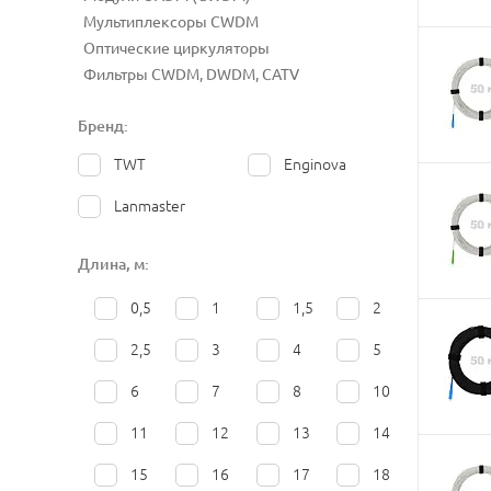
Мультиплексоры CWDM
Оптические циркуляторы
Фильтры CWDM, DWDM, CATV
Бренд:
TWT
Enginova
Lanmaster
Длина, м:
0,5
1
1,5
2
2,5
3
4
5
6
7
8
10
11
12
13
14
15
16
17
18