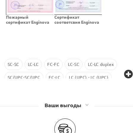
Пожарный
Cертификат
сертификат Enginova
соответсвия Enginova
SC-SC
LC-LC
FC-FC
LC-SC
LC-LC duplex
SC/UPC-SC/UPC
FC-LC
LC (UPC) - LC (UPC)
LC-LC SM
ST-ST
LC/UPC-SС/UPC
Ваши выгоды