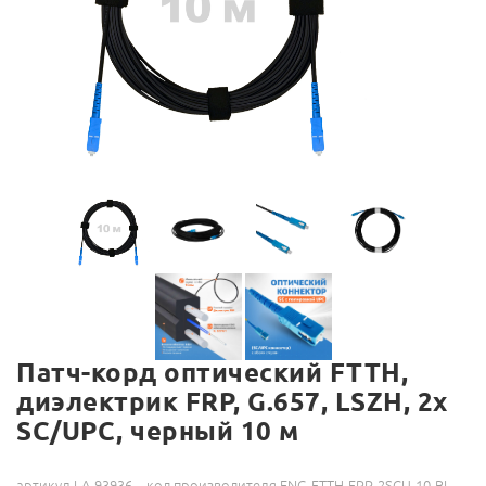
Патч-корд оптический FTTH,
диэлектрик FRP, G.657, LSZH, 2x
SC/UPC, черный 10 м
артикул LA-93936
код производителя ENG-FTTH-FRP-2SCU-10-BL