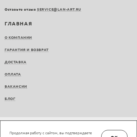
Оставьте отзыв
SERVICE@LAN-ART.RU
ГЛАВНАЯ
О КОМПАНИИ
ГАРАНТИЯ И ВОЗВРАТ
ДОСТАВКА
ОПЛАТА
ВАКАНСИИ
БЛОГ
Не является публичной офертой © LAN-art.ru, 2013—2026. Все права защищены.
Продолжая работу с сайтом, вы подтверждаете
Политика конфиденциальности.
Положение об обработке и защите персональных