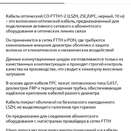
Кабель оптический CO-FTTH1-2 (LSZH, 2SC/UPC, черный, 10 м)
– это волоконно-оптический кабель, предназначенный для
подключения активного сетевого и абонентского
оборудования в оптических линиях связи
Он применяется в сетях FTTH и PON, где требуются
минимальные внешние диаметры оболочки и защита
волокна от климатических и механических воздействий
Данные коммутационные шнуры изготавливаются только из
качественных комплектующих и проходят строгий контроль
качества на производстве, что сводит к минимуму вносимые
затухания
В основе дроп-кабеля FPC лежат: оптоволокно типа G.657,
диэлектрик FRP и термоусадочная трубка, обеспечивающая
надёжное крепление кабелей разного диаметра
Кабель покрыт оболочкой из безопасного малодымного
LSZH, не выделяющего галогенов при горении
Он предназначен для соединения абонентского
оборудования с магистралью провайдера в сетях FTTH
Шнур допускает прокладку внутри помещений и в кабель-