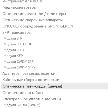
Инструмент для ВОЛС
FC/UPC-SC/UPC SM
FC/UPC-SC/UPC
Медиаконвертеры
Оптические делители / сплиттеры
Оптические сварочные аппараты
ONU, OLT оборудование GPON, GEPON
SFP трансиверы
Модули SFP
Модули SFP GPON
Модули SFP+
Модули XFP
Модули CWDM SFP
Модули CWDM SFP+
Адаптеры, разъёмы, розетки
Кабельные сборки оптические
Оптические патч-корды (шнуры)
Оптические пигтейлы
Спектральное уплотнение WDM
Модули OADM (CWDM)