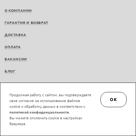
О КОМПАНИИ
ГАРАНТИЯ И ВОЗВРАТ
ДОСТАВКА
ОПЛАТА
ВАКАНСИИ
БЛОГ
Продолжая работу с сайтом, вы подтверждаете
OK
свое согласие на использование файлов
© LAN-art.ru, 2013—2026. Все права защищены.
Политика конфиденциальности.
cookie и обработку данных в соответствии с
Положение об обработке и защите персональных данных.
политикой конфиденциальности
.
Вы можете отключить cookie в настройках
браузера.