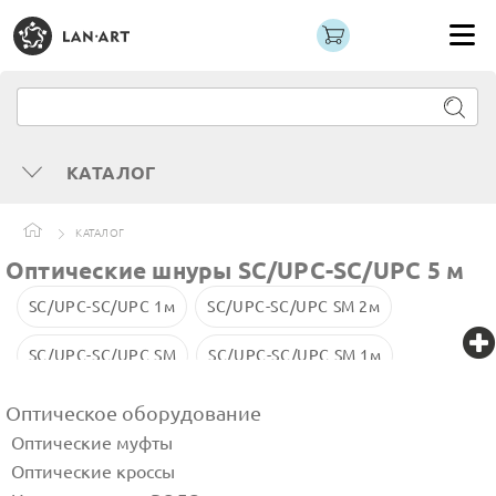
КАТАЛОГ
КАТАЛОГ
Оптические шнуры SC/UPC-SC/UPC 5 м
SC/UPC-SC/UPC 1м
SC/UPC-SC/UPC SM 2м
SC/UPC-SC/UPC SM
SC/UPC-SC/UPC SM 1м
SC/UPC-SC/UPC SM 3м
SC/UPC-SC/UPC
Оптическое оборудование
Оптические муфты
SC/APC-SC/UPC
SC-SC 5м
LC/UPC-SС/UPC
Оптические кроссы