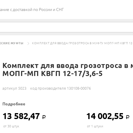
ие c доставкой по России и СНГ
ЕСКИЕ МУФТЫ
КОМПЛЕКТ ДЛЯ ВВОДА ГРОЗОТРОСА В МУФТУ МОПГ-МП КВГП 12-
Комплект для ввода грозотроса в
МОПГ-МП КВГП 12-17/3,6-5
артикул 5023
код производителя 130108-00076
Подробнее
13 582,47
14 002,55
Р
Р
от 30 штук
от 1 штуки