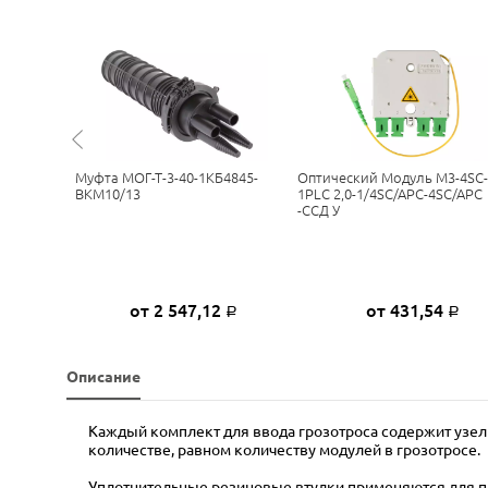
S-Q 96
Муфта МОГ-Т-3-40-1КБ4845-
Оптический Модуль М3-4SC-
ВКМ10/13
1PLC 2,0-1/4SC/APC-4SC/APC
-ССД У
0
от 2 547,12
от 431,54
Р
Р
Р
Описание
Каждый комплект для ввода грозотроса содержит узел
количестве, равном количеству модулей в грозотросе.
Уплотнительные резиновые втулки применяются для пр