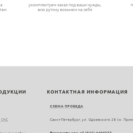
ка
укомплектуем заказ под ваши нужды,
п
там
всю рутину возьмем на себя
РОДУКЦИИ
КОНТАКТНАЯ ИНФОРМАЦИЯ
СХЕМА ПРОЕЗДА
 СКС
Санкт-Петербург, ул. Одоевского 28 (м. При
онные шкафы
Позвоните нам
+7 (812) 4400777