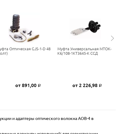
уфта Оптическая GJS-1-D 48
Муфта Универсальная МТОК-
Муфта Т
болт)
К6/108-1КТ3645-К ССД
МОГ-У-3
ССД
от 891,00
от 2 226,98
Р
Р
укции и адаптеры оптического волокна АОВ-4 в
зличные варианты исполнений: для герметизации