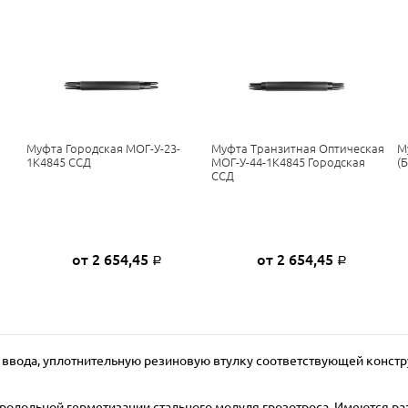
Муфта Городская МОГ-У-23-
Муфта Транзитная Оптическая
М
1К4845 ССД
МОГ-У-44-1К4845 Городская
(
ССД
от 2 654,45
от 2 654,45
Р
Р
 ввода, уплотнительную резиновую втулку соответствующей констр
одольной герметизации стального модуля грозотроса. Имеются ра