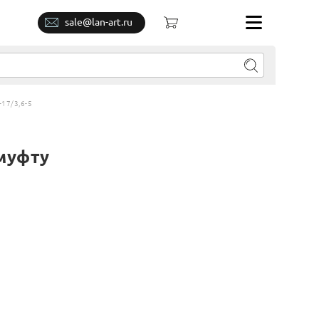
sale@lan-art.ru
17/3,6-5
 муфту