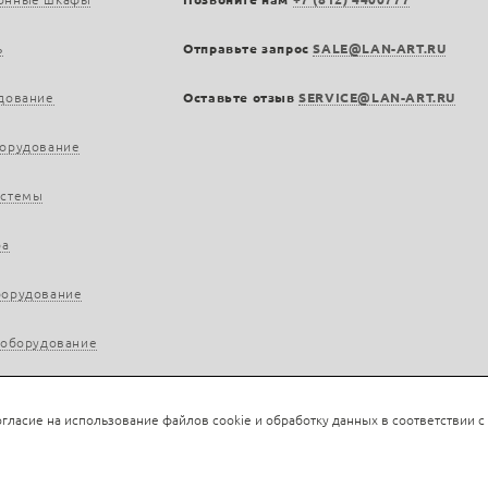
ь
Отправьте запрос
SALE@LAN-ART.RU
дование
Оставьте отзыв
SERVICE@LAN-ART.RU
борудование
истемы
ра
борудование
 оборудование
гласие на использование файлов cookie и обработку данных в соответствии с
rt.ru, 2013—2026. Все права защищены.
Политика конфиденциальности.
Положение об обра
Нашли ошибку?
Ctrl/Cmd + Enter