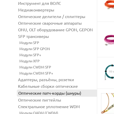
Инструмент для ВОЛС
Медиаконвертеры
Оптические делители / сплиттеры
Оптические сварочные аппараты
ONU, OLT оборудование GPON, GEPON
SFP трансиверы
Модули SFP
Модули SFP GPON
Модули SFP+
Модули XFP
Модули CWDM SFP
Модули CWDM SFP+
Адаптеры, разъёмы, розетки
Кабельные сборки оптические
Оптические патч-корды (шнуры)
Оптические пигтейлы
Спектральное уплотнение WDM
Модули OADM (CWDM)