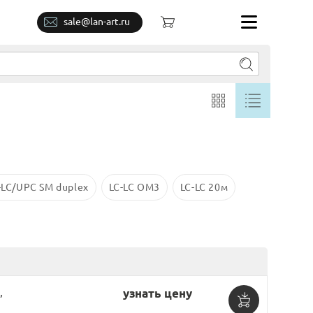
sale@lan-art.ru
-LC/UPC SM duplex
LC-LC OM3
LC-LC 20м
,
узнать цену