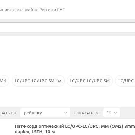
ие c доставкой по России и СНГ
OM4
LC/UPC-LC/UPC SM 1м
LC/UPC-LC/UPC SM
LC/UPC
ВАТЬ ПО
ПОКАЗАТЬ ПО
Патч-корд оптический LC/UPC-LC/UPC, MM (OM2) 3mm
duplex, LSZH, 10 м