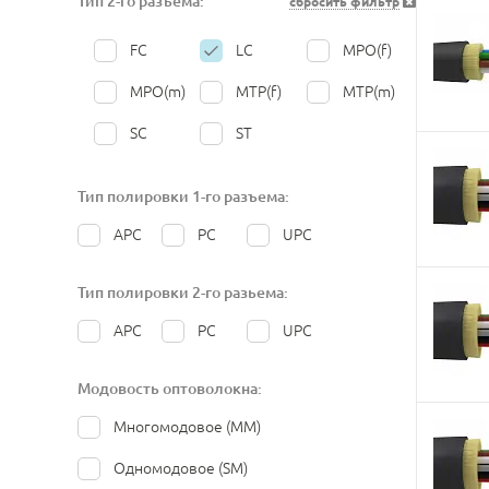
Тип 2-го разъёма:
сбросить фильтр
325
350
375
400
FC
LC
MPO(f)
450
500
550
700
MPO(m)
MTP(f)
MTP(m)
1000
1500
2000
SC
ST
Тип полировки 1-го разъема:
APC
PC
UPC
Тип полировки 2-го разьема:
APC
PC
UPC
Модовость оптоволокна:
Многомодовое (MM)
Одномодовое (SM)