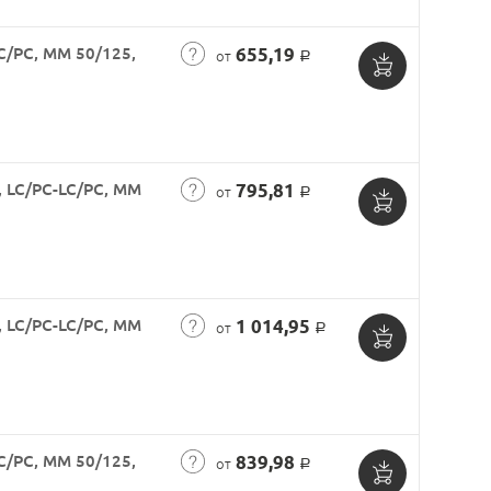
корзину
C/PC, MM 50/125,
655,19
от
Р
Добавить
в
корзину
 LC/PC-LC/PC, MM
795,81
от
Р
Добавить
в
корзину
 LC/PC-LC/PC, MM
1 014,95
от
Р
Добавить
в
корзину
C/PC, MM 50/125,
839,98
от
Р