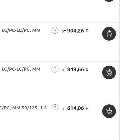
Добавить
в
корзину
 LC/PC-LC/PC, MM
904,26
от
Р
Добавить
в
корзину
 LC/PC-LC/PC, MM
849,66
от
Р
Добавить
в
корзину
C/PC, MM 50/125, 1.5
614,06
от
Р
Добавить
в
корзину