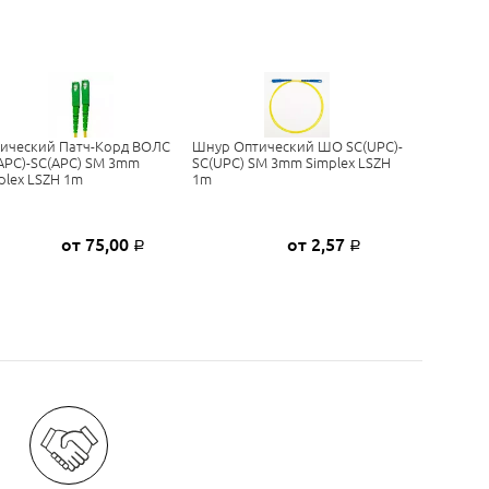
ический Патч-Корд ВОЛС
Шнур Оптический ШО SC(UPC)-
APC)-SC(APC) SM 3mm
SC(UPC) SM 3mm Simplex LSZH
plex LSZH 1m
1m
от 75,00
от 2,57
Р
Р