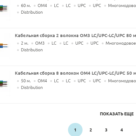
●
60 м.
●
OM4
●
LC
●
LC
●
UPC
●
UPC
●
Многомодово
●
Distribution
Кабельная сборка 2 волокна OM3 LC/UPC-LC/UPC 80 
●
2 м.
●
OM3
●
LC
●
LC
●
UPC
●
UPC
●
Многомодовое
●
Distribution
Кабельная сборка 8 волокон OM4 LC/UPC-LC/UPC 50 
●
50 м.
●
OM4
●
LC
●
LC
●
UPC
●
UPC
●
Многомодово
●
Distribution
ПОКАЗАТЬ ЕЩЕ
1
2
3
4