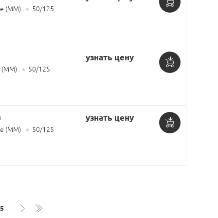
е (MM)
●
50/125
Добавить
в
корзину
м
узнать цену
 (MM)
●
50/125
Добавить
в
корзину
м
узнать цену
е (MM)
●
50/125
Добавить
в
корзину
5