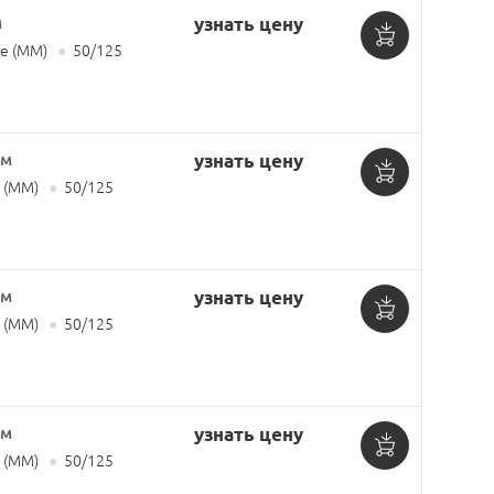
м
узнать цену
е (MM)
●
50/125
Добавить
в
корзину
 м
узнать цену
 (MM)
●
50/125
Добавить
в
корзину
 м
узнать цену
 (MM)
●
50/125
Добавить
в
корзину
 м
узнать цену
 (MM)
●
50/125
Добавить