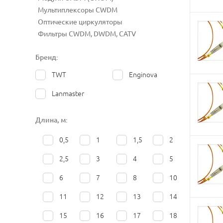
Мультиплексоры CWDM
Оптические циркуляторы
Фильтры CWDM, DWDM, CATV
Бренд:
TWT
Enginova
Lanmaster
Длина, м:
0,5
1
1,5
2
2,5
3
4
5
6
7
8
10
11
12
13
14
15
16
17
18