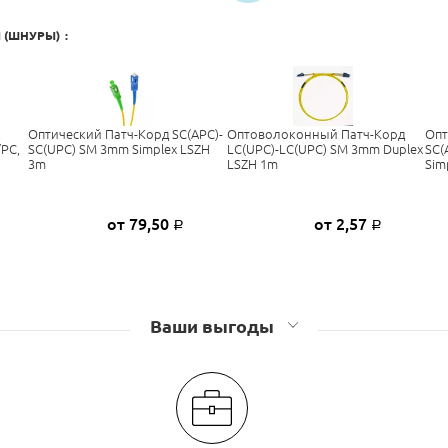
 (ШНУРЫ)
:
,
Оптический Патч-Корд SC(APC)-
Оптоволоконный Патч-Корд
Опт
/PC,
SC(UPC) SM 3mm Simplex LSZH
LC(UPC)-LC(UPC) SM 3mm Duplex
SC(
3m
LSZH 1m
Sim
от 79,50
от 2,57
Р
Р
Ваши выгоды