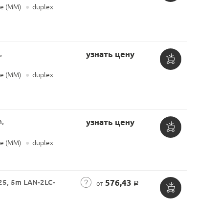
Добавить
е (MM)
●
duplex
в
корзину
,
узнать цену
Добавить
е (MM)
●
duplex
в
корзину
,
узнать цену
Добавить
е (MM)
●
duplex
в
корзину
25, 5m LAN-2LC-
576,43
от
Р
Добавить
в