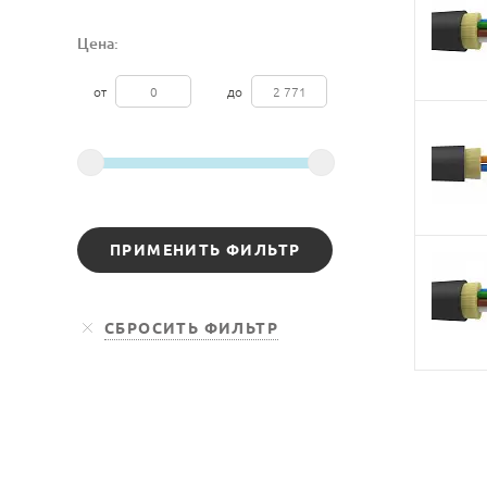
Цена:
от
до