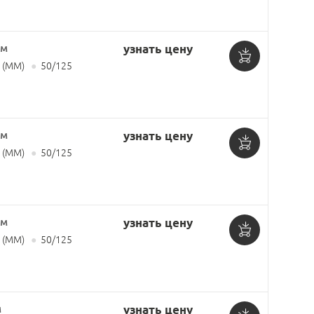
в
корзину
 м
узнать цену
 (MM)
●
50/125
Добавить
в
корзину
 м
узнать цену
 (MM)
●
50/125
Добавить
в
корзину
 м
узнать цену
 (MM)
●
50/125
Добавить
в
корзину
м
узнать цену