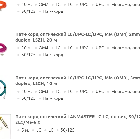
●
10 м.
●
OM2
●
LC
●
LC
●
UPC
●
UPC
●
Многомодово
●
50/125
●
Патч-корд
Патч-корд оптический LC/UPC-LC/UPC, MM (OM4) 3mm
duplex, LSZH, 20 м
●
20 м.
●
OM4
●
LC
●
LC
●
UPC
●
UPC
●
Многомодово
●
50/125
●
Патч-корд
Патч-корд оптический LC/UPC-LC/UPC, MM (OM3), 3mm
duplex, LSZH, 10 м
●
10 м.
●
OM3
●
LC
●
LC
●
UPC
●
UPC
●
Многомодово
●
50/125
●
Патч-корд
Патч-корд оптический LANMASTER LC-LC, duplex, 50/1
2LC/M5-5.0
●
5 м.
●
LC
●
LC
●
50/125