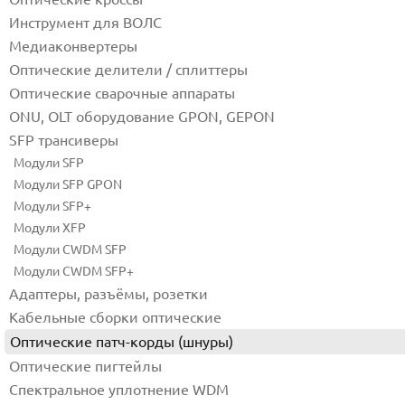
Инструмент для ВОЛС
SC/UPC-SC/UPC SM 3м
SC/UPC-SC/UPC 1м
Медиаконвертеры
Оптические делители / сплиттеры
Оптические сварочные аппараты
ONU, OLT оборудование GPON, GEPON
SFP трансиверы
Модули SFP
Модули SFP GPON
Модули SFP+
Модули XFP
Модули CWDM SFP
Модули CWDM SFP+
Адаптеры, разъёмы, розетки
Кабельные сборки оптические
Оптические патч-корды (шнуры)
Оптические пигтейлы
Спектральное уплотнение WDM