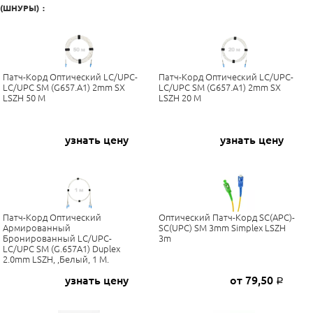
(ШНУРЫ)
:
Патч-Корд Оптический LC/UPC-
Патч-Корд Оптический LC/UPC-
LC/UPC SM (G657.A1) 2mm SX
LC/UPC SM (G657.A1) 2mm SX
LSZH 50 М
LSZH 20 М
узнать цену
узнать цену
Патч-Корд Оптический
Оптический Патч-Корд SC(APC)-
Армированный
SC(UPC) SM 3mm Simplex LSZH
Бронированный LC/UPC-
3m
LC/UPC SM (G.657A1) Duplex
2.0mm LSZH, ,белый, 1 М.
узнать цену
от 79,50
Р