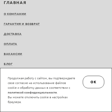
ГЛАВНАЯ
О КОМПАНИИ
ГАРАНТИЯ И ВОЗВРАТ
ДОСТАВКА
ОПЛАТА
ВАКАНСИИ
БЛОГ
Продолжая работу с сайтом, вы подтверждаете
OK
свое согласие на использование файлов
cookie и обработку данных в соответствии с
© LAN-art.ru, 2013—2026. Все права защищены.
Политика конфиденциальности.
политикой конфиденциальности
.
Положение об обработке и защите персональных данных.
Вы можете отключить cookie в настройках
браузера.