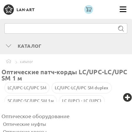
КАТАЛОГ
КАТАЛОГ
Оптические патч-корды LC/UPC-LC/UPC
SM 1 м
LC/UPC-LC/UPC SM
LC/UPC-LC/UPC SM duplex
SC/UPC-SC/UPC SM 1м
LC (UPC) - LC (UPC)
SC/UPC-SC/UPC SM 2м
SC/UPC-SC/UPC SM
Оптическое оборудование
Оптические муфты
FC/UPC-SC/UPC SM
LC-LC 1м
FC/UPC SM
Оптические кроссы