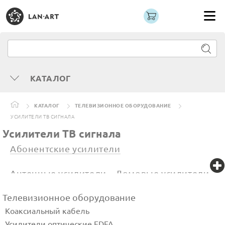
КАТАЛОГ
КАТАЛОГ
ТЕЛЕВИЗИОННОЕ ОБОРУДОВАНИЕ
УСИЛИТЕЛИ ТВ СИГНАЛА
Усилители ТВ сигнала
Абонентские усилители
Антенные усилители
Домовые усилители
Телевизионное оборудование
Магистральные усилители
Коаксиальный кабель
Усилители оптические EDFA