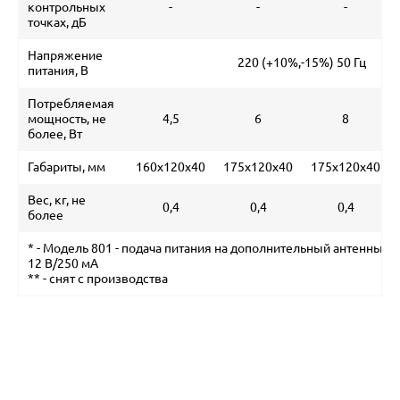
контрольных
-
-
-
точках, дБ
Напряжение
220 (+10%,-15%) 50 Гц
питания, В
Потребляемая
мощность, не
4,5
6
8
более, Вт
Габариты, мм
160x120x40
175x120x40
175x120x40
Вес, кг, не
0,4
0,4
0,4
более
* - Модель 801 - подача питания на дополнительный антенный 
12 В/250 мА
** - снят с производства