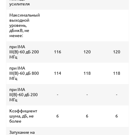
усилителя
Максимальный
выходной
уровень,
дБмкВ, не
менее:
при IMA
III(B)-60 дБ 200
116
120
120
МГц
при IMA
III(B)-60 дБ 800
114
118
118
МГц
при IMA
II(B)-60 дБ 200
-
-
-
МГц
Коэффициент
шума, дБ, не
6
6
6
более
Затухание на