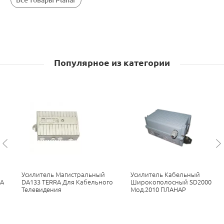
Все товары Planar
Популярное из категории
Усилитель Магистральный
Усилитель Кабельный
RA
DA133 TERRA Для Кабельного
Широкополосный SD2000
Телевидения
Мод.2010 ПЛАНАР