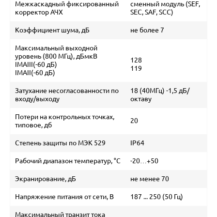
Межкаскадный фиксированный
сменный модуль (SEF,
корректор АЧХ
SEC, SAF, SCC)
Коэффициент шума, дБ
не более 7
Максимальный выходной
уровень (800 МГц), дБмкВ
128
IMAIII(-60 дБ)
119
IMAII(-60 дБ)
Затухание несогласованности по
18 (40МГц) -1,5 дБ/
входу/выходу
октаву
Потери на контрольных точках,
20
типовое, дб
Степень защиты по МЭК 529
IP64
Рабочий диапазон температур, °С
-20…+50
Экранирование, дБ
не менее 70
Напряжение питания от сети, В
187 ... 250 (50 Гц)
Максимальный транзит тока