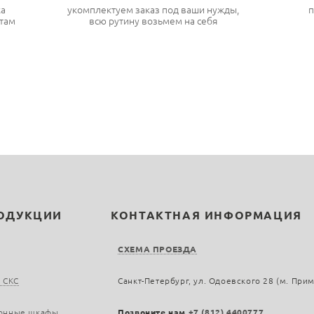
ка
укомплектуем заказ под ваши нужды,
п
там
всю рутину возьмем на себя
РОДУКЦИИ
КОНТАКТНАЯ ИНФОРМАЦИЯ
СХЕМА ПРОЕЗДА
 СКС
Санкт-Петербург, ул. Одоевского 28 (м. При
онные шкафы
Позвоните нам
+7 (812) 4400777