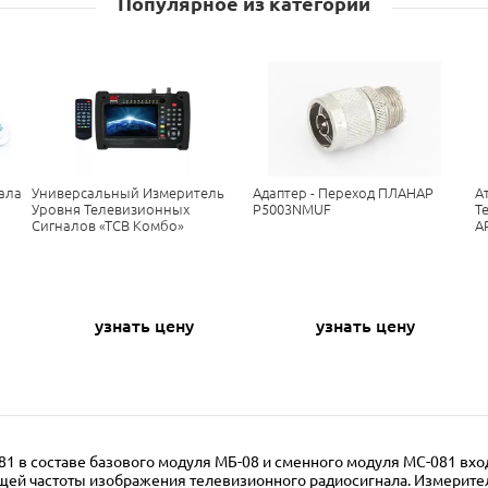
Популярное из категории
ала
Универсальный Измеритель
Адаптер - Переход ПЛАНАР
А
Уровня Телевизионных
Р5003NMUF
Т
Сигналов «ТСВ Комбо»
A
узнать цену
узнать цену
1 в составе базового модуля МБ-08 и сменного модуля МС-081 вхо
ей частоты изображения телевизионного радиосигнала. Измерител