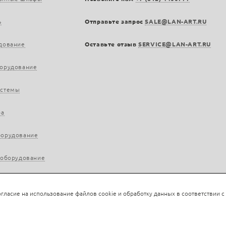
ь
Отправьте запрос
SALE@LAN-ART.RU
дование
Оставьте отзыв
SERVICE@LAN-ART.RU
борудование
истемы
ра
борудование
 оборудование
гласие на использование файлов cookie и обработку данных в соответствии с
rt.ru, 2013—2026. Все права защищены.
Политика конфиденциальности.
Положение об обра
Нашли ошибку?
Ctrl/Cmd + Enter