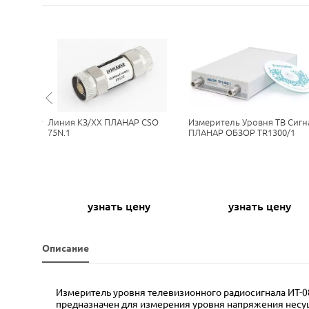
ый ПЛАНАР
Линия КЗ/ХХ ПЛАНАР CSО
Измеритель Уровня ТВ Сигн
75N.1
ПЛАНАР ОБЗОР TR1300/1
ну
узнать цену
узнать цену
Описание
Измеритель уровня телевизионного радиосигнала ИТ-08
предназначен для измерения уровня напряжения несущ