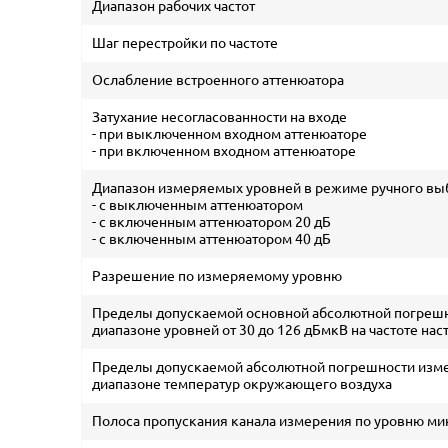
Диапазон рабочих частот
Шаг перестройки по частоте
Ослабление встроенного аттенюатора
Затухание несогласованности на входе
- при выключенном входном аттенюаторе
- при включенном входном аттенюаторе
Диапазон измеряемых уровней в режиме ручного вы
- с выключенным аттенюатором
- с включенным аттенюатором 20 дБ
- с включенным аттенюатором 40 дБ
Разрешение по измеряемому уровню
Пределы допускаемой основной абсолютной погреш
диапазоне уровней от 30 до 126 дБмкВ на частоте нас
Пределы допускаемой абсолютной погрешности изм
диапазоне температур окружающего воздуха
Полоса пропускания канала измерения по уровню мин