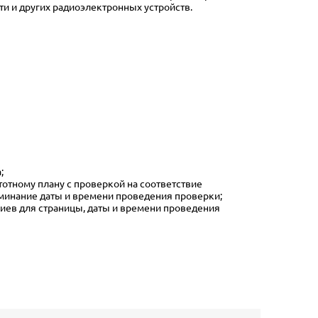
и и других радиоэлектронных устройств.
;
тотному плану с проверкой на соответствие
минание даты и времени проведения проверки;
риев для страницы, даты и времени проведения