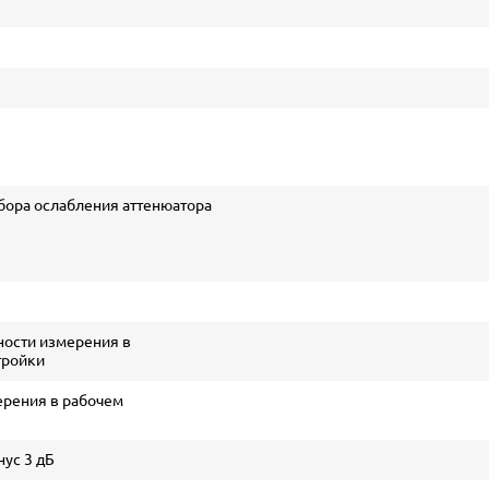
бора ослабления аттенюатора
ности измерения в
тройки
ерения в рабочем
ус 3 дБ