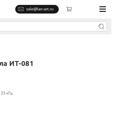
sale@lan-art.ru
ла ИТ-081
125 кГц