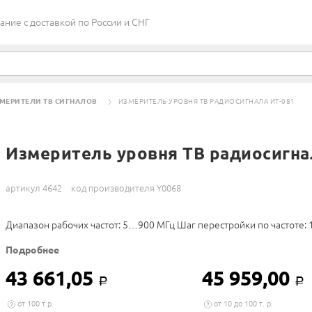
ие c доставкой по России и СНГ
МЕРИТЕЛИ ТВ СИГНАЛОВ
ИЗМЕРИТЕЛЬ УРОВНЯ ТВ РАДИОСИГНАЛА ИТ-081
Измеритель уровня ТВ радиосигна
артикул 4642
код производителя Y0068
Диапазон рабочих частот: 5…900 МГц Шаг перестройки по частоте: 
Подробнее
43 661,05
45 959,00
Р
Р
от 100 т.р.
от 10 до 100 т. р.