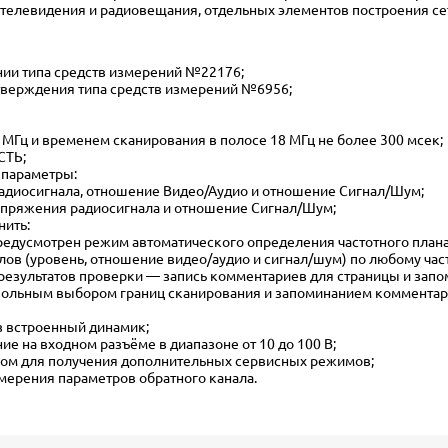
телевидения и радиовещания, отдельных элементов построения сет
ии типа средств измерений №22176;
утверждения типа средств измерений №6956;
 72 МГц и временем сканирования в полосе 18 МГц не более 300 мсек;
СТЬ;
 параметры:
радиосигнала, отношение Видео/Аудио и отношение Сигнал/Шум;
напряжения радиосигнала и отношение Сигнал/Шум;
нить:
Предусмотрен режим автоматического определения частотного плана
лов (уровень, отношение видео/аудио и сигнал/шум) по любому час
результатов проверки — запись комментариев для страницы и запо
оизвольным выбором границ сканирования и запоминанием коммента
з встроенный динамик;
е на входном разъёме в диапазоне от 10 до 100 В;
ом для получения дополнительных сервисных режимов;
мерения параметров обратного канала.