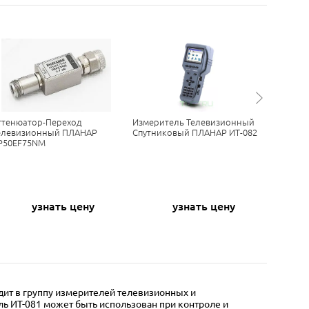
ттенюатор-Переход
Измеритель Телевизионный
ТВ Изме
елевизионный ПЛАНАР
Спутниковый ПЛАНАР ИТ-082
(анализ
P50EF75NM
Цифрово
Телевид
узнать цену
узнать цену
о
дит в группу измерителей телевизионных и
ь ИТ-081 может быть использован при контроле и