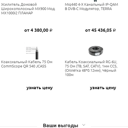
Усилитель Домовой
Miq440 4-Х Канальный IP-QAM
Широкополосный МХ900 Мод.
В DVB-C Модулятор, TERRA
MX1000i2 ПЛАНАР
от 4 380,00
от 45 436,05
Р
Р
Коаксиальный Кабель 75 Ом
Кабель Коаксиальный RG-6U,
CommScope QR 540 JCASS
75 Ом (ТВ, SAT, CATV), 1мм CCS,
(оплётка 48*0.12мм), Чёрный
100м
узнать цену
узнать цену
Ваши выгоды