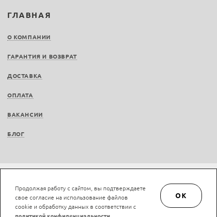
ГЛАВНАЯ
О КОМПАНИИ
ГАРАНТИЯ И ВОЗВРАТ
ДОСТАВКА
ОПЛАТА
ВАКАНСИИ
БЛОГ
Не является публичной офертой © LAN-art.ru, 2013—2026. Все права защищены.
Продолжая работу с сайтом, вы подтверждаете
Политика конфиденциальности.
Положение об обработке и защите персональных
OK
свое согласие на использование файлов
данных.
cookie и обработку данных в соответствии с
политикой конфиденциальности
.