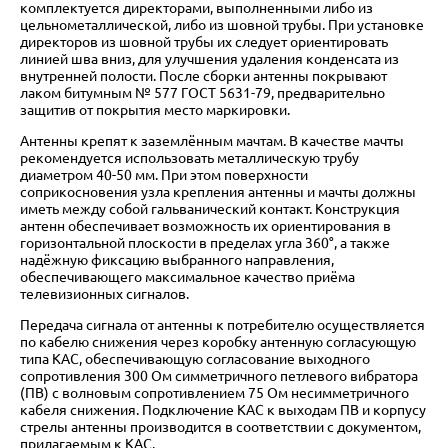
комплектуется директорами, выполненными либо из
цельнометаллической, либо из шовной трубы. При установке
директоров из шовной трубы их следует ориентировать
линией шва вниз, для улучшения удаления конденсата из
внутренней полости. После сборки антенны покрывают
лаком битумным № 577 ГОСТ 5631-79, предварительно
защитив от покрытия место маркировки.
Антенны крепят к заземлённым мачтам. В качестве мачты
рекомендуется использовать металлическую трубу
диаметром 40-50 мм. При этом поверхности
соприкосновения узла крепления антенны и мачты должны
иметь между собой гальванический контакт. Конструкция
антенн обеспечивает возможность их ориентирования в
горизонтальной плоскости в пределах угла 360°, а также
надёжную фиксацию выбранного направления,
обеспечивающего максимальное качество приёма
телевизионных сигналов.
Передача сигнала от антенны к потребителю осуществляется
по кабелю снижения через коробку антенную согласующую
типа КАС, обеспечивающую согласование выходного
сопротивления 300 Ом симметричного петлевого вибратора
(ПВ) с волновым сопротивлением 75 Ом несимметричного
кабеля снижения. Подключение КАС к выходам ПВ и корпусу
стрелы антенны производится в соответствии с документом,
прилагаемым к КАС.