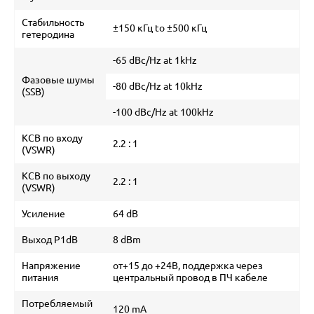
Cтабильность
±150 кГц to ±500 кГц
гетеродина
-65 dBc/Hz at 1kHz
Фазовые шумы
-80 dBc/Hz at 10kHz
(SSB)
-100 dBc/Hz at 100kHz
КСВ по входу
2.2 : 1
(VSWR)
КСВ по выходу
2.2 : 1
(VSWR)
Усиление
64 dB
Выход P1dB
8 dBm
Напряжение
от+15 до +24В, поддержка через
питания
центральный провод в ПЧ кабеле
Потребляемый
120 mA