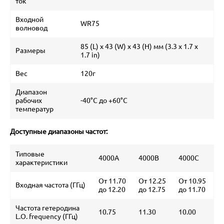
ток
Входной
WR75
волновод
85 (L) x 43 (W) x 43 (H) мм (3.3 x 1.7 x
Размеры
1.7 in)
Вес
120г
Диапазон
рабочих
-40°C до +60°C
температур
Доступные диапазоны частот:
Типовые
4000A
4000B
4000C
характеристики
От 11.70
От 12.25
От 10.95
Входная частота (ГГц)
до 12.20
до 12.75
до 11.70
Частота гетеродина
10.75
11.30
10.00
L.O. frequency (ГГц)