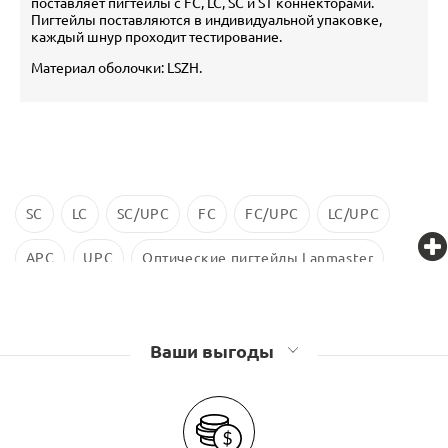
поставляет пигтейлы с FC, LC, SC и ST коннекторами.
Пигтейлы поставляются в индивидуальной упаковке,
каждый шнур проходит тестирование.
Материал оболочки: LSZH.
SC
LC
SC/UPC
FC
FC/UPC
LC/UPC
APC
UPC
Оптические пигтейлы Lanmaster
Оптические пигтейлы TWT
Ваши выгоды