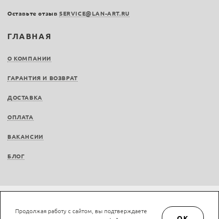
Оставьте отзыв
SERVICE@LAN-ART.RU
ГЛАВНАЯ
О КОМПАНИИ
ГАРАНТИЯ И ВОЗВРАТ
ДОСТАВКА
ОПЛАТА
ВАКАНСИИ
БЛОГ
Не является публичной офертой © LAN-art.ru, 2013—2026. Все права защищены.
Продолжая работу с сайтом, вы подтверждаете
Политика конфиденциальности.
Положение об обработке и защите персональных
OK