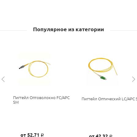
Популярное из категории
Пигтейл Оптоволокно FC/APC
Пигтейл Оптический LC/APC 
SM
от 52,71
от 42,32
Р
Р