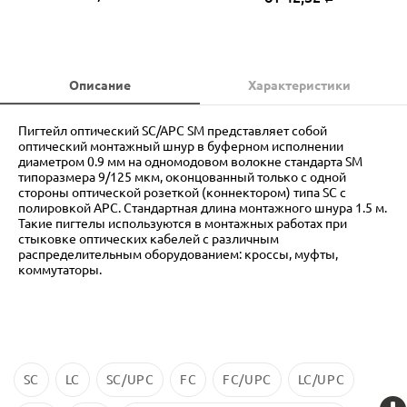
Описание
Характеристики
Пигтейл оптический SC/APC SM представляет собой
оптический монтажный шнур в буферном исполнении
диаметром 0.9 мм на одномодовом волокне стандарта SM
типоразмера 9/125 мкм, оконцованный только с одной
стороны оптической розеткой (коннектором) типа SC с
полировкой APC. Стандартная длина монтажного шнура 1.5 м.
Такие пигтелы используются в монтажных работах при
стыковке оптических кабелей с различным
распределительным оборудованием: кроссы, муфты,
коммутаторы.
SC
LC
SC/UPC
FC
FC/UPC
LC/UPC