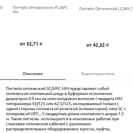
ый
Пигтейл Оптоволокно FC/APC
Пигтейл Оптический LC/APC 
SM
от 52,71
от 42,32
Р
Р
Описание
Характеристики
Пигтейл оптический SC/UPC MM представляет собой
оптический монтажный шнур в буферном исполнении
диаметром 0.9 мм на многомодовом волокне стандарта ММ
типоразмера 50/125 или 62.5/125, оконцованный только с
одной стороны оптической розеткой (коннектором) типа SC с
полировкой UPC... Стандартная длина монтажного шнура 1.5
м. Такие пигтелы используются в монтажных работах при
стыковке оптических кабелей с различным
распределительным оборудованием: кроссы, муфты,