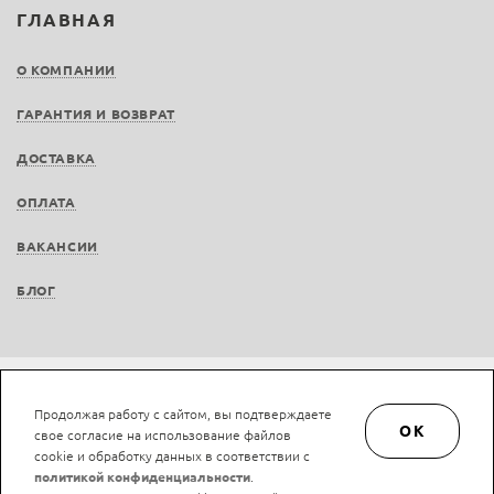
ГЛАВНАЯ
О КОМПАНИИ
ГАРАНТИЯ И ВОЗВРАТ
ДОСТАВКА
ОПЛАТА
ВАКАНСИИ
БЛОГ
Не является публичной офертой © LAN-art.ru, 2013—2026. Все права защищены.
Продолжая работу с сайтом, вы подтверждаете
Политика конфиденциальности.
Положение об обработке и защите персональных
OK
свое согласие на использование файлов
данных.
cookie и обработку данных в соответствии с
политикой конфиденциальности
.